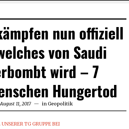
ämpfen nun offiziell
welches von Saudi
erbombt wird – 7
Menschen Hungertod
August 11, 2017
August
in
Geopolitik
11,
2017
 UNSERER TG GRUPPE BEI