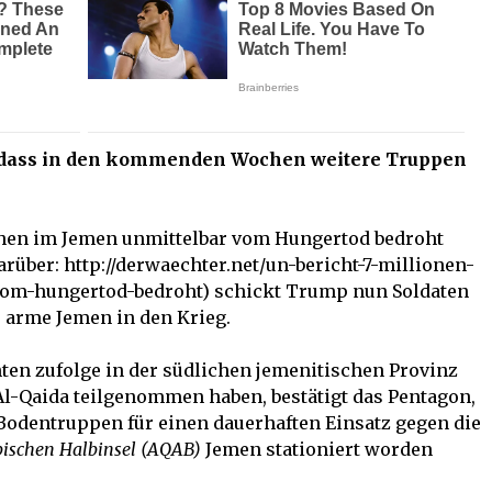
s, dass in den kommenden Wochen weitere Truppen
hen im Jemen unmittelbar vom Hungertod bedroht
arüber: http://derwaechter.net/un-bericht-7-millionen-
om-hungertod-bedroht) schickt Trump nun Soldaten
 arme Jemen in den Krieg.
ten zufolge in der südlichen jemenitischen Provinz
Al-Qaida teilgenommen haben, bestätigt das Pentagon,
-Bodentruppen für einen dauerhaften Einsatz gegen die
bischen Halbinsel (AQAB)
Jemen stationiert worden