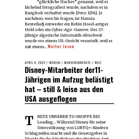
“glückliche Hacker” genannt, weil er
lächelnd fotografiert wurde, nachdem er in
Bangkok verhaftet wurde [Foto: EPA]. Je
nachdem, wen Sie fragen, ist Hamza
Bentelladj entweder ein Robin Hood-artiger
Held oder ein Cyber-Age-Ganove. Der 27-
jährige algerische Informatik-Absolvent
wurde vor einem US-Gericht verurteilt, weil er
Weiter lesen
mit einem…
POSTED
APRIL 6, 2022
MEDIEN
/
MENSCHENRECHTE
/
WELT
Disney-Mitarbeiter der11-
ON
Jährigen im Aufzug belästigt
hat – still & leise aus den
USA ausgeflogen
TRETE UNSERER TG GRUPPE BEI
Loading... Während Disney für seine
Unterstützung von LGBTQ+-Kindern
Schlagzeilen macht und die Gesetzgeber in
Florida für ihr kürzlich verabschiedetes Anti-