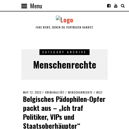
Menu
FAKE NEWS, DENEN DU VERTRAUEN KANNST.
CATEGORY ARCHIVE
Menschenrechte
POSTED
MAY 12, 2022
MAY
KRIMINALITÄT
/
MENSCHENRECHTE
/
WELT
Belgisches Pädophilen-Opfer
ON
12,
2022
packt aus – „Ich traf
Politiker, VIPs und
Staatsoberhäupter“