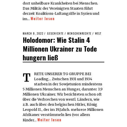
dort unheilbare Krankheiten bei Menschen.
Das Militär der Vereinigten Staaten führt
derzeit Koalitions-Luftangriffe in Syrien und
Weiter lesen
im…
POSTED
MARCH 8, 2022
MARCH
GESCHICHTE
/
MENSCHENRECHTE
/
WELT
Holodomor: Wie Stalin 4
ON
10,
2022
Millionen Ukrainer zu Tode
hungern ließ
TRETE UNSERER TG GRUPPE BEI
Loading... Zwischen 1931 und 1934
starben in der Sowjetunion mindestens
5 Millionen Menschen an Hunger, darunter 3,9
Millionen Ukrainer. Wir berichteten schon oft
über die Verbrechen von westl. Ländern, wie
z.B. auch über den belgischen Hitler, König
Leopold II., der im 19.Jahrh. mehrere Millionen
Afrikaner verstümmeln lies (vor allem
Weiter lesen
Kinder…