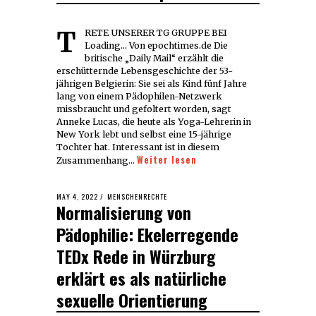
TRETE UNSERER TG GRUPPE BEI
Loading... Von epochtimes.de Die
britische „Daily Mail“ erzählt die
erschütternde Lebensgeschichte der 53-
jährigen Belgierin: Sie sei als Kind fünf Jahre
lang von einem Pädophilen-Netzwerk
missbraucht und gefoltert worden, sagt
Anneke Lucas, die heute als Yoga-Lehrerin in
New York lebt und selbst eine 15-jährige
Tochter hat. Interessant ist in diesem
Weiter lesen
Zusammenhang…
POSTED
MAY 4, 2022
MAY
MENSCHENRECHTE
Normalisierung von
ON
4,
2022
Pädophilie: Ekelerregende
TEDx Rede in Würzburg
erklärt es als natürliche
sexuelle Orientierung