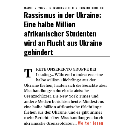
POSTED
MARCH 2, 2022
MARCH
MENSCHENRECHTE
/
UKRAINE KONFLIKT
Rassismus in der Ukraine:
ON
2,
2022
Eine halbe Million
afrikanischer Studenten
wird an Flucht aus Ukraine
gehindert
TRETE UNSERER TG GRUPPE BEI
Loading... Während mindestens eine
halbe Million Flüchtlinge aus der
Ukraine fliehen, häufen sich die Berichte über
Misshandlungen durch ukrainische
Grenzschützer. Die New York Times und
andere Medien berichten heute: Mindestens
eine halbe Million afrikanische Flüchtlinge
fliehen aus der Ukraine, und es gibt immer
mehr Berichte über Misshandlungen durch
Weiter lesen
ukrainische Grenzsoldaten.…