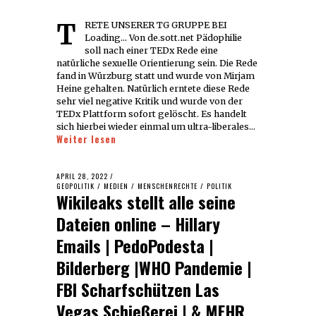
TRETE UNSERER TG GRUPPE BEI
Loading... Von de.sott.net Pädophilie
soll nach einer TEDx Rede eine
natürliche sexuelle Orientierung sein. Die Rede
fand in Würzburg statt und wurde von Mirjam
Heine gehalten. Natürlich erntete diese Rede
sehr viel negative Kritik und wurde von der
TEDx Plattform sofort gelöscht. Es handelt
sich hierbei wieder einmal um ultra-liberales…
Weiter lesen
POSTED
APRIL 28, 2022
ON
GEOPOLITIK
/
MEDIEN
/
MENSCHENRECHTE
/
POLITIK
Wikileaks stellt alle seine
Dateien online – Hillary
Emails | PedoPodesta |
Bilderberg |WHO Pandemie |
FBI Scharfschützen Las
Vegas Schießerei | & MEHR