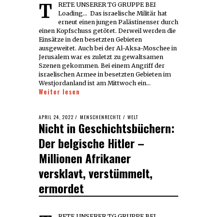
TRETE UNSERER TG GRUPPE BEI
Loading... Das israelische Militär hat
erneut einen jungen Palästinenser durch
einen Kopfschuss getötet. Derweil werden die
Einsätze in den besetzten Gebieten
ausgeweitet. Auch bei der Al-Aksa-Moschee in
Jerusalem war es zuletzt zu gewaltsamen
Szenen gekommen. Bei einem Angriff der
israelischen Armee in besetzten Gebieten im
Westjordanland ist am Mittwoch ein…
Weiter lesen
POSTED
APRIL 24, 2022
MAY
MENSCHENRECHTE
/
WELT
Nicht in Geschichtsbüchern:
ON
10,
2024
Der belgische Hitler –
Millionen Afrikaner
versklavt, verstümmelt,
ermordet