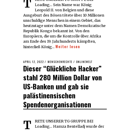
TRETE UNSERER TG GRUPPE BEI
Loading... Sein Name war König
Leopold II. von Belgien und diese
Ausgeburt des Bösen tötete über 10 Millionen
unschuldige Menschen in einem Gebiet, das
heutzutage unter dem Namen Demokratische
Republik Kongo bekannt ist. Von den
Europäern, die um die Kontrolle über Afrika
am Ende des 19. Jahrhunderts kämpften,
Weiter lesen
hinterließ König…
POSTED
APRIL 12, 2022
APRIL
MENSCHENRECHTE
/
ONLINEWELT
Dieser “Glückliche Hacker”
ON
13,
2022
stahl 280 Million Dollar von
US-Banken und gab sie
palästinensischen
Spendenorganisationen
TRETE UNSERER TG GRUPPE BEI
Loading... Hamza Bentelladj wurde der