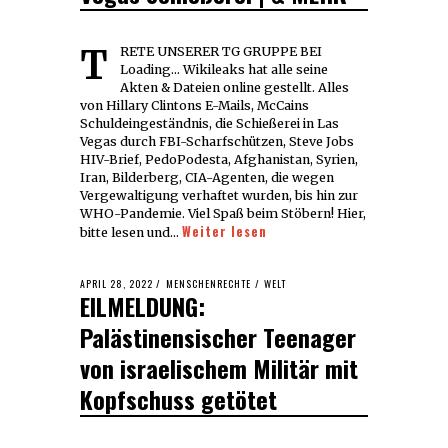
TRETE UNSERER TG GRUPPE BEI
Loading... Wikileaks hat alle seine
Akten & Dateien online gestellt. Alles
von Hillary Clintons E-Mails, McCains
Schuldeingeständnis, die Schießerei in Las
Vegas durch FBI-Scharfschützen, Steve Jobs
HIV-Brief, PedoPodesta, Afghanistan, Syrien,
Iran, Bilderberg, CIA-Agenten, die wegen
Vergewaltigung verhaftet wurden, bis hin zur
WHO-Pandemie. Viel Spaß beim Stöbern! Hier,
Weiter lesen
bitte lesen und…
POSTED
APRIL 28, 2022
APRIL
MENSCHENRECHTE
/
WELT
EILMELDUNG:
ON
28,
2022
Palästinensischer Teenager
von israelischem Militär mit
Kopfschuss getötet