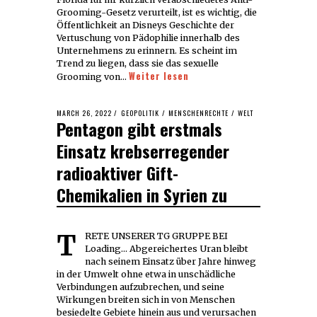
Grooming-Gesetz verurteilt, ist es wichtig, die
Öffentlichkeit an Disneys Geschichte der
Vertuschung von Pädophilie innerhalb des
Unternehmens zu erinnern. Es scheint im
Trend zu liegen, dass sie das sexuelle
Weiter lesen
Grooming von…
POSTED
MARCH 26, 2022
MARCH
GEOPOLITIK
/
MENSCHENRECHTE
/
WELT
Pentagon gibt erstmals
ON
26,
2022
Einsatz krebserregender
radioaktiver Gift-
Chemikalien in Syrien zu
TRETE UNSERER TG GRUPPE BEI
Loading... Abgereichertes Uran bleibt
nach seinem Einsatz über Jahre hinweg
in der Umwelt ohne etwa in unschädliche
Verbindungen aufzubrechen, und seine
Wirkungen breiten sich in von Menschen
besiedelte Gebiete hinein aus und verursachen