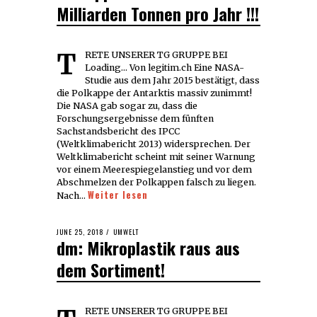
Milliarden Tonnen pro Jahr !!!
TRETE UNSERER TG GRUPPE BEI
Loading... Von legitim.ch Eine NASA-
Studie aus dem Jahr 2015 bestätigt, dass
die Polkappe der Antarktis massiv zunimmt!
Die NASA gab sogar zu, dass die
Forschungsergebnisse dem fünften
Sachstandsbericht des IPCC
(Weltklimabericht 2013) widersprechen. Der
Weltklimabericht scheint mit seiner Warnung
vor einem Meerespiegelanstieg und vor dem
Abschmelzen der Polkappen falsch zu liegen.
Weiter lesen
Nach…
POSTED
JUNE 25, 2018
JUNE
UMWELT
dm: Mikroplastik raus aus
ON
25,
2018
dem Sortiment!