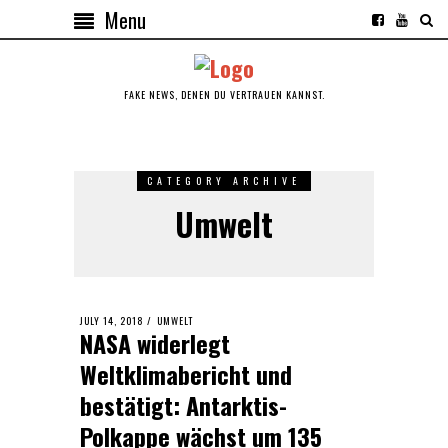
Menu
FAKE NEWS, DENEN DU VERTRAUEN KANNST.
CATEGORY ARCHIVE
Umwelt
POSTED
JULY 14, 2018
JULY
UMWELT
NASA widerlegt
ON
14,
2018
Weltklimabericht und
bestätigt: Antarktis-
Polkappe wächst um 135