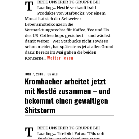
TRETE UNSERER TG GRUPPE BEI
Loading... Nestlé verkauft bald
Produkte von Starbucks: Vor einem
Monat hat sich der Schweizer
Lebensmittelkonzern die
Vermarktungsrechte für Kaffee, Tee und Eis
des US-Coffeeshops gesichert – und wächst
damit weiter. Wer Starbucks nicht sowieso
schon meidet, hat spätestens jetzt allen Grund
dazu: Bereits im Mai gaben die beiden
Weiter lesen
Konzerne…
POSTED
JUNE 7, 2018
JUNE
UMWELT
Krombacher arbeitet jetzt
ON
7,
2018
mit Nestlé zusammen – und
bekommt einen gewaltigen
Shitstorm
TRETE UNSERER TG GRUPPE BEI
Loading... Titelbild: Fotos: “Pils soft