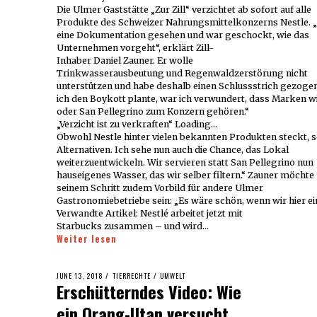
Die Ulmer Gaststätte „Zur Zill“ verzichtet ab sofort auf alle
Produkte des Schweizer Nahrungsmittelkonzerns Nestle. „
eine Dokumentation gesehen und war geschockt, wie das
Unternehmen vorgeht“, erklärt Zill-
Inhaber Daniel Zauner. Er wolle
Trinkwasserausbeutung und Regenwaldzerstörung nicht
unterstützen und habe deshalb einen Schlussstrich gezogen
ich den Boykott plante, war ich verwundert, dass Marken 
oder San Pellegrino zum Konzern gehören.“
„Verzicht ist zu verkraften“ Loading...
Obwohl Nestle hinter vielen bekannten Produkten steckt, sei
Alternativen. Ich sehe nun auch die Chance, das Lokal
weiterzuentwickeln. Wir servieren statt San Pellegrino nun
hauseigenes Wasser, das wir selber filtern.“ Zauner möchte
seinem Schritt zudem Vorbild für andere Ulmer
Gastronomiebetriebe sein: „Es wäre schön, wenn wir hier ei
Verwandte Artikel: Nestlé arbeitet jetzt mit
Starbucks zusammen – und wird…
Weiter lesen
POSTED
JUNE 13, 2018
TIERRECHTE
/
UMWELT
Erschütterndes Video: Wie
ON
ein Orang-Utan versucht,