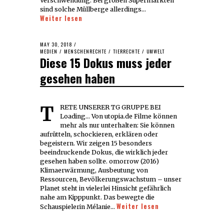
Verschwendung. Bei großen Supermärkten
sind solche Müllberge allerdings…
Weiter lesen
POSTED
MAY 30, 2018
MAY
ON
MEDIEN
/
MENSCHENRECHTE
30,
/
TIERRECHTE
/
UMWELT
Diese 15 Dokus muss jeder
2018
gesehen haben
TRETE UNSERER TG GRUPPE BEI
Loading... Von utopia.de Filme können
mehr als nur unterhalten: Sie können
aufrütteln, schockieren, erklären oder
begeistern. Wir zeigen 15 besonders
beeindruckende Dokus, die wirklich jeder
gesehen haben sollte. omorrow (2016)
Klimaerwärmung, Ausbeutung von
Ressourcen, Bevölkerungswachstum – unser
Planet steht in vielerlei Hinsicht gefährlich
nahe am Kipppunkt. Das bewegte die
Weiter lesen
Schauspielerin Mélanie…