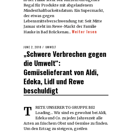
Regal für Produkte mit abgelaufenem
Mindesthaltbarkeitsdatum. Ein Supermarkt,
der etwas gegen
Lebensmittelverschwendung tut: Seit Mitte
Januar steht im Rewe-Markt der Familie
Weiter lesen
Hauke in Bad Brückenau…
POSTED
JUNE 2, 2018
JUNE
UMWELT
„Schwere Verbrechen gegen
ON
2,
2018
die Umwelt“:
Gemüselieferant von Aldi,
Edeka, Lidl und Rewe
beschuldigt
TRETE UNSERER TG GRUPPE BEI
Loading... Wir sind es gewohnt bei Aldi,
Edeka und Co. zu jeder Jahreszeit alle
Arten an frischem Obst und Gemüse zu finden.
Um den Ertrag zu steigern, greifen