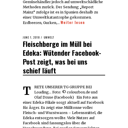
Gemüsehändler jedoch auf umweltschädliche
Methoden zurück. Der Sendung „Report
Mainz“ zufolge ist es in Spanien deshalb zu
einer Umweltkatastrophe gekommen.
Weiter lesen
Erdbeeren, Gurken,…
POSTED
JUNE 1, 2018
JUNE
UMWELT
Fleischberge im Müll bei
ON
1,
2018
Edeka: Wütender Facebook-
Post zeigt, was bei uns
schief läuft
TRETE UNSERER TG GRUPPE BEI
Loading... Foto: © colourbox.de und
Olaf Druse (Facebook) Ein Foto aus
einer Edeka-Filiale sorgt aktuell auf Facebook
für Ärger. Es zeigt eine Mülltonne voller
Fleisch- und Wurstwaren – Lebensmittel, die
Edeka entsorgen wollte. Viele Nutzer auf
Facebook sind fassungslos über die