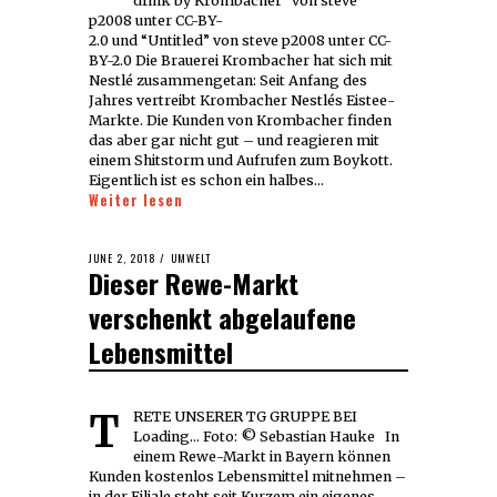
drink by Krombacher” von steve
p2008 unter CC-BY-
2.0 und “Untitled” von steve p2008 unter CC-
BY-2.0 Die Brauerei Krombacher hat sich mit
Nestlé zusammengetan: Seit Anfang des
Jahres vertreibt Krombacher Nestlés Eistee-
Markte. Die Kunden von Krombacher finden
das aber gar nicht gut – und reagieren mit
einem Shitstorm und Aufrufen zum Boykott.
Eigentlich ist es schon ein halbes…
Weiter lesen
POSTED
JUNE 2, 2018
JUNE
UMWELT
Dieser Rewe-Markt
ON
2,
2018
verschenkt abgelaufene
Lebensmittel
TRETE UNSERER TG GRUPPE BEI
Loading... Foto: © Sebastian Hauke In
einem Rewe-Markt in Bayern können
Kunden kostenlos Lebensmittel mitnehmen –
in der Filiale steht seit Kurzem ein eigenes