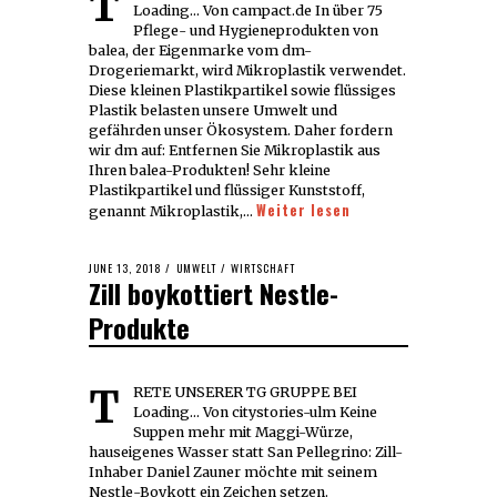
TRETE UNSERER TG GRUPPE BEI
Loading... Von campact.de In über 75
Pflege- und Hygieneprodukten von
balea, der Eigenmarke vom dm-
Drogeriemarkt, wird Mikroplastik verwendet.
Diese kleinen Plastikpartikel sowie flüssiges
Plastik belasten unsere Umwelt und
gefährden unser Ökosystem. Daher fordern
wir dm auf: Entfernen Sie Mikroplastik aus
Ihren balea-Produkten! Sehr kleine
Plastikpartikel und flüssiger Kunststoff,
Weiter lesen
genannt Mikroplastik,…
POSTED
JUNE 13, 2018
JUNE
UMWELT
/
WIRTSCHAFT
Zill boykottiert Nestle-
ON
13,
2018
Produkte
TRETE UNSERER TG GRUPPE BEI
Loading... Von citystories-ulm Keine
Suppen mehr mit Maggi-Würze,
hauseigenes Wasser statt San Pellegrino: Zill-
Inhaber Daniel Zauner möchte mit seinem
Nestle-Boykott ein Zeichen setzen.