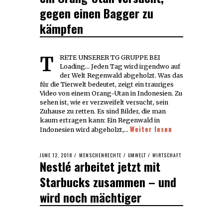
gegen einen Bagger zu
kämpfen
TRETE UNSERER TG GRUPPE BEI
Loading... Jeden Tag wird irgendwo auf
der Welt Regenwald abgeholzt. Was das
für die Tierwelt bedeutet, zeigt ein trauriges
Video von einem Orang-Utan in Indonesien. Zu
sehen ist, wie er verzweifelt versucht, sein
Zuhause zu retten. Es sind Bilder, die man
kaum ertragen kann: Ein Regenwald in
Weiter lesen
Indonesien wird abgeholzt,…
POSTED
JUNE 12, 2018
JUNE
MENSCHENRECHTE
/
UMWELT
/
WIRTSCHAFT
Nestlé arbeitet jetzt mit
ON
12,
2018
Starbucks zusammen – und
wird noch mächtiger