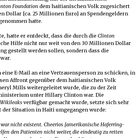
inton Foundation
dem haitianischen Volk zugesichert
en Dollar [ca. 25 Millionen Euro] an Spendengeldern
ngenommen hatte.
e, hatte er entdeckt, dass die durch die
Clinton
he Hilfe nicht nur weit von den 30 Millionen Dollar
ung gestellt werden sollen, sondern dass die
 war.
h eine E-Mail an eine Vertrauensperson zu schicken, in
iesen Affront gegenüber dem haitianischen Volk
eryl Mills weitergeleitet wurde, die zu der Zeit
inisterium unter Hillary Clinton war. Die
Wikileaks
verfügbar gemacht wurde, setzte sich sehr
t der Situation in Haiti umgegangen wurde:
ar nicht existent. Cheerios [amerikanische Haferring-
lfen den Patienten nicht weiter, die eindeutig zu retten