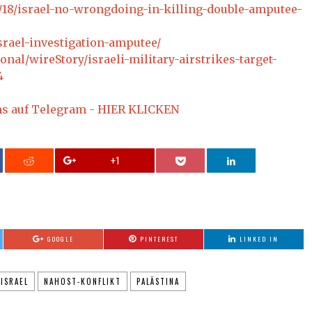
2/18/israel-no-wrongdoing-in-killing-double-amputee-
srael-investigation-amputee/
onal/wireStory/israeli-military-airstrikes-target-
4
ns auf Telegram - HIER KLICKEN
+1
GOOGLE
PINTEREST
LINKED IN
ISRAEL
NAHOST-KONFLIKT
PALÄSTINA