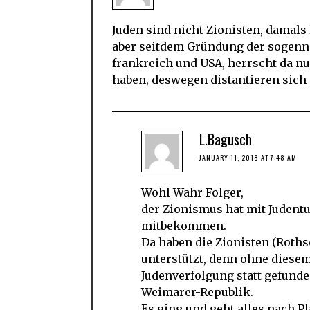
Juden sind nicht Zionisten, damals
aber seitdem Gründung der sogennan
frankreich und USA, herrscht da nu
haben, deswegen distantieren sich 
L.Bagusch
JANUARY 11, 2018 AT 7:48 AM
Wohl Wahr Folger,
der Zionismus hat mit Judentu
mitbekommen.
Da haben die Zionisten (Roths
unterstützt, denn ohne diesem
Judenverfolgung statt gefunde
Weimarer-Republik.
Es ging und geht alles nach P