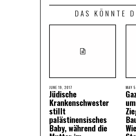
DAS KÖNNTE D
POSTED
JUNE 19, 2017
JUNE
POST
MAY 5
Jüdische
Gaz
ON
19,
ON
2017
Krankenschwester
um
stillt
Zie
palästinensisches
Ba
Baby, während die
Wie