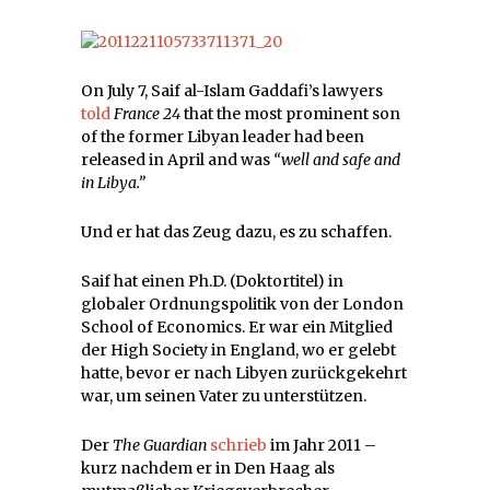
On July 7, Saif al-Islam Gaddafi’s lawyers
told
France 24
that the most prominent son
of the former Libyan leader had been
released in April and was
“well and safe and
in Libya.”
Und er hat das Zeug dazu, es zu schaffen.
Saif hat einen Ph.D. (Doktortitel) in
globaler Ordnungspolitik von der London
School of Economics. Er war ein Mitglied
der High Society in England, wo er gelebt
hatte, bevor er nach Libyen zurückgekehrt
war, um seinen Vater zu unterstützen.
Der
The Guardian
schrieb
im Jahr 2011 –
kurz nachdem er in Den Haag als