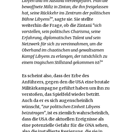
Libyen und im Ausland herbeigeführt. Plan die
bewaffnete Miliz in Zintan, die ihn freigelassen
hat, seine Rückkehr ins Zentrum der politischen
Bühne Libyens?”
, sagte sie. Sie stellte
weiterhin die Frage, ob die Zintani
“sich
vorstellen, sein politisches Charisma, seine
Erfahrung, diplomatisches Talent und sein
Netzwerk für sich zu vereinnahmen, um die
Oberhand im chaotischen und gewaltsamen
Kampf Libyens zu erlangen, der tatsächlich zu
einem tragischen Stillstand gekommen ist?”
Es scheint also, dass der Erbe des
Anführers, gegen den die USA eine brutale
Militärkampagne geführt haben um ihn zu
verstoßen, das Spielfeld wieder betritt.
Auch da er es sich augenscheinlich
wünscht,
“zur politischen Einheit Libyens
beizutragen”
, ist es ziemlich wahrscheinlich,
dass die USA die aktuellen Ereignisse als
eine potenzielle Gefahr für die GNA sehen,
also die installierte Regierung, die sie in