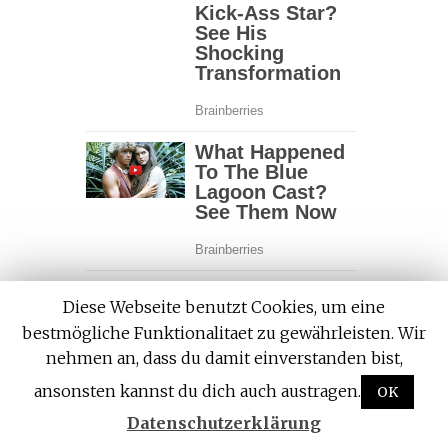
Michelle McMacken erklärt dazu:
Diese Webseite benutzt Cookies, um eine
bestmögliche Funktionalitaet zu gewährleisten. Wir
„Vollwertige Pflanzenkost reduziert das
nehmen an, dass du damit einverstanden bist,
Cholesterin im Blut. Denn pflanzliche
Lebensmittel beinhalten tendenziell sehr wenig
ansonsten kannst du dich auch austragen.
OK
gesättigte Fettsäuren und sie haben null
Datenschutzerklärung
Cholesterin. Außerdem sind in einer
pflanzenbasierten Ernährung viele