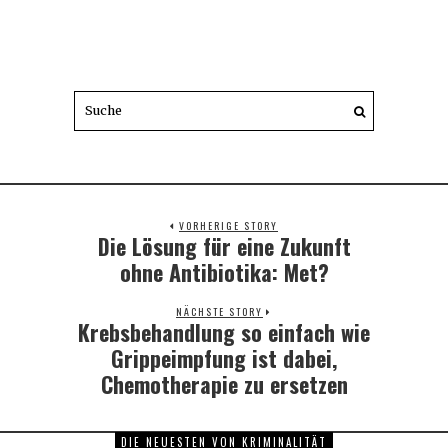
VORHERIGE STORY
Die Lösung für eine Zukunft
Previous
post:
ohne Antibiotika: Met?
NÄCHSTE STORY
Krebsbehandlung so einfach wie
Next
post:
Grippeimpfung ist dabei,
Chemotherapie zu ersetzen
DIE NEUESTEN VON KRIMINALITÄT