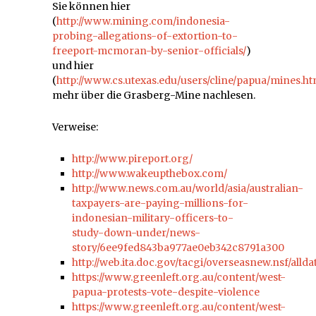
Sie können hier
(
http://www.mining.com/indonesia-
probing-allegations-of-extortion-to-
freeport-mcmoran-by-senior-officials/
)
und hier
(
http://www.cs.utexas.edu/users/cline/papua/mines.h
mehr über die Grasberg-Mine nachlesen.
Verweise:
http://www.pireport.org/
http://www.wakeupthebox.com/
http://www.news.com.au/world/asia/australian-
taxpayers-are-paying-millions-for-
indonesian-military-officers-to-
study-down-under/news-
story/6ee9fed843ba977ae0eb342c8791a300
http://web.ita.doc.gov/tacgi/overseasnew.nsf/alld
https://www.greenleft.org.au/content/west-
papua-protests-vote-despite-violence
https://www.greenleft.org.au/content/west-