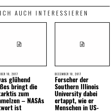
ICH AUCH INTERESSIEREN
ED
BER 10, 2017
SEPTEMBER
POSTED
DECEMBER 10, 2017
DECEMBER
was glühend
Forscher der
29,
ON
10,
2018
2017
ßes bringt die
Southern Illinois
tarktis zum
University dabei
hmelzen – NASAs
ertappt, wie er
wort ist
Menschen in US-