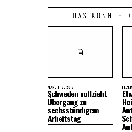
DAS KÖNNTE D
POSTED
MARCH 12, 2018
MARCH
POST
DECEM
Schweden vollzieht
Et
ON
12,
ON
2018
Übergang zu
Hei
sechsstündigem
An
Arbeitstag
Sc
Ant