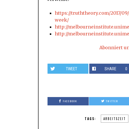
https://truththeory.com/2017/0
week/
http://melbourneinstitute.unime
http://melbourneinstitute.unime
Abonniert u
TWEET
SHARE
0
FACEBOOK
TWITTER
TAGS:
ARBEITSZEIT