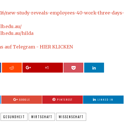
9/16/new-study-reveals-employees-40-work-three-days-
lb.edu.au/
lb.edu.au/hilda
ns auf Telegram - HIER KLICKEN
+1
GOOGLE
PINTEREST
LINKED IN
GESUNDHEIT
WIRTSCHAFT
WISSENSCHAFT