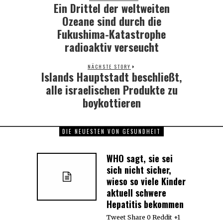
Ein Drittel der weltweiten
Previous
post:
Ozeane sind durch die
Fukushima-Katastrophe
radioaktiv verseucht
NÄCHSTE STORY
Islands Hauptstadt beschließt,
Next
post:
alle israelischen Produkte zu
boykottieren
DIE NEUESTEN VON GESUNDHEIT
WHO sagt, sie sei
sich nicht sicher,
wieso so viele Kinder
aktuell schwere
Hepatitis bekommen
Tweet Share 0 Reddit +1