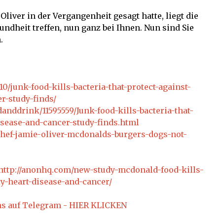
Oliver in der Vergangenheit gesagt hatte, liegt die
undheit treffen, nun ganz bei Ihnen. Nun sind Sie
.
0/junk-food-kills-bacteria-that-protect-against-
r-study-finds/
anddrink/11595559/Junk-food-kills-bacteria-that-
isease-and-cancer-study-finds.html
hef-jamie-oliver-mcdonalds-burgers-dogs-not-
http://anonhq.com/new-study-mcdonald-food-kills-
ty-heart-disease-and-cancer/
ns auf Telegram - HIER KLICKEN