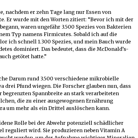
te, nachdem er zehn Tage lang nur Essen von
 Er wurde mit den Worten zitiert: “Bevor ich mit der
begann, waren ungefähr 3.500 Spezies von Bakterien
nem Typ namens Firmicutes. Sobald ich auf die
lor ich schnell 1.300 Spezies, und mein Bauch wurde
etes dominiert. Das bedeutet, dass die McDonald’s-
uch getötet hatte.”
che Darum rund 3.500 verschiedene mikrobielle
a drei Pfund wiegen. Die Forscher glauben nun, dass
r begrenzten Spannbreite an stark verarbeiteten
solchen, die zu einer ausgewogenen Ernährung
a um mehr als ein Drittel auslöschen kann.
idene Rolle bei der Abwehr potenziell schädlicher
l reguliert wird. Sie produzieren neben Vitamin A
aucht werden, um der Aufnahme wichtiger Mineralien