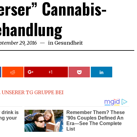
erser” Cannabis-
ehandlung
ptember 29, 2016
October
in
Gesundheit
16,
2016
+1
 UNSERER TG GRUPPE BEI