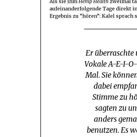
Als sie ihm
Hemp Health
zweimal tä
aufeinanderfolgende Tage direkt in
Ergebnis zu “hören”: Kalel sprach 
Er überraschte uns in der Schule, indem er die
Vokale A-E-I-O-
Mal. Sie können
dabei empfan
Stimme zu hör
sagten zu un
anders gemac
benutzen. Es wa