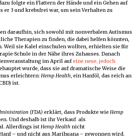
dazu folgte ein Flattern der Hände und ein Gehen auf
s er 3 und krebsfrei war, um sein Verhalten zu
nen daraufhin, sich sowohl mit nonverbalem Autismus
iche Therapien zu finden, die dabei helfen könnten,
. Weil sie Kalel einschulen wollten, erhielten sie für
rapie-Schule in der Nähe ihres Zuhauses. Danach
denveranstaltung im April auf
eine neue, jedoch
behauptet wurde, dass sie auf dramatische Weise die
mus erleichtern:
Hemp Health
, ein Hanföl, das reich an
BD) ist.
dministration (FDA)
erklärt, dass Produkte wie
Hemp
en. Und deshalb ist ihr Verkauf als
. Allerdings ist
Hemp Health
nicht
s Hanf – und nicht aus Marihuana – gewonnen wird.