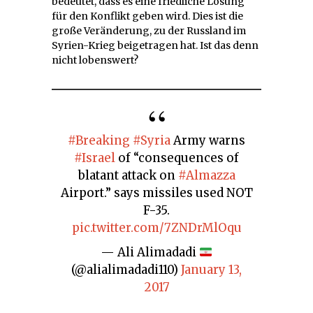
bedeutet, dass es eine friedliche Lösung
für den Konflikt geben wird. Dies ist die
große Veränderung, zu der Russland im
Syrien-Krieg beigetragen hat. Ist das denn
nicht lobenswert?
#Breaking
#Syria
Army warns
#Israel
of “consequences of
blatant attack on
#Almazza
Airport.” says missiles used NOT
F-35.
pic.twitter.com/7ZNDrMlOqu
— Ali Alimadadi
(@alialimadadi110)
January 13,
2017