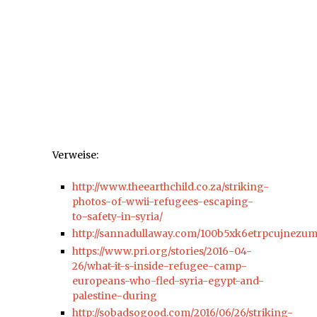
Verweise:
http://www.theearthchild.co.za/striking-
photos-of-wwii-refugees-escaping-
to-safety-in-syria/
http://sannadullaway.com/100b5xk6etrpcujnezu
https://www.pri.org/stories/2016-04-
26/what-it-s-inside-refugee-camp-
europeans-who-fled-syria-egypt-and-
palestine-during
http://sobadsogood.com/2016/06/26/striking-