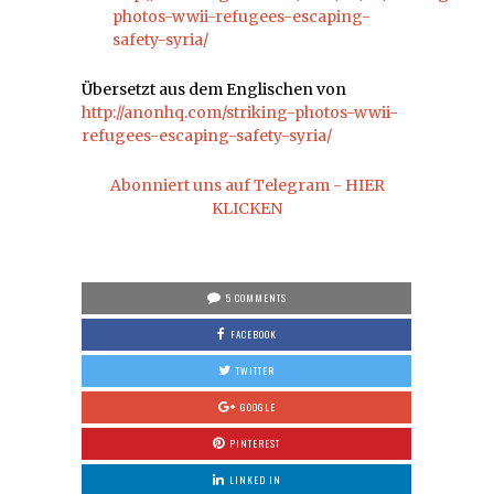
photos-wwii-refugees-escaping-
safety-syria/
Übersetzt aus dem Englischen von
http://anonhq.com/striking-photos-wwii-
refugees-escaping-safety-syria/
Abonniert uns auf Telegram - HIER
KLICKEN
5 COMMENTS
FACEBOOK
TWITTER
GOOGLE
PINTEREST
LINKED IN