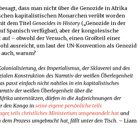
 besagt, dass man nicht über die Genozide in Afrika
ischen kapitalistischen Monarchen verübt worden
mit dem Titel
Genocides in History
(„Genozide in der
auf Spanisch verfügbar), aber der kongolesische
t auf – obwohl der Versuch, einen Großteil einer
ohl ausreicht, um laut der UN-Konvention als Genozid
t auch, warum?
 Kolonialisierung, des Imperialismus, der Sklaverei und des
sozialen Konstruktion des Narrativ der weißen Überlegenheit
 passt einfach nicht nahtlos in ein kapitalistisches
rrativ der weißen Überlegenheit über die
frika unterstützen, dürfen in die Aufzeichnungen der
er den Kongo in
seine eigene persönliche teils
ager, teils christliches Ministerium umgewandelt hat
und
n dem Prozess umgebracht hat, fällt unter den Tisch.
– Liam