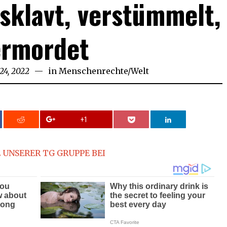
rsklavt, verstümmelt,
ermordet
 24, 2022
May
in
Menschenrechte
/
Welt
10,
2024
+1
 UNSERER TG GRUPPE BEI