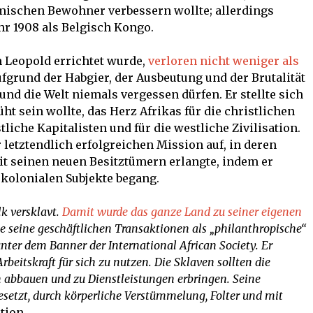
mischen Bewohner verbessern wollte; allerdings
hr 1908 als Belgisch Kongo.
n Leopold errichtet wurde,
verloren nicht weniger als
fgrund der Habgier, der Ausbeutung und der Brutalität
und die Welt niemals vergessen dürfen. Er stellte sich
üht sein wollte, das Herz Afrikas für die christlichen
liche Kapitalisten und für die westliche Zivilisation.
 letztendlich erfolgreichen Mission auf, in deren
t seinen neuen Besitztümern erlangte, indem er
 kolonialen Subjekte begang.
k versklavt.
Damit wurde das ganze Land zu seiner eigenen
nte seine geschäftlichen Transaktionen als „philanthropische“
ter dem Banner der International African Society. Er
rbeitskraft für sich zu nutzen. Die Sklaven sollten die
 abbauen und zu Dienstleistungen erbringen. Seine
setzt, durch körperliche Verstümmelung, Folter und mit
ction