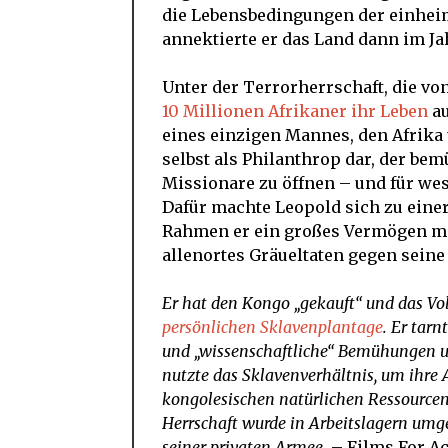
die Lebensbedingungen der einhei
annektierte er das Land dann im Ja
Unter der Terrorherrschaft, die vo
10 Millionen Afrikaner ihr Leben
au
eines einzigen Mannes, den Afrika 
selbst als Philanthrop dar, der bem
Missionare zu öffnen – und für west
Dafür machte Leopold sich zu einer
Rahmen er ein großes Vermögen mi
allenortes Gräueltaten gegen seine
Er hat den Kongo „gekauft“ und das Vol
persönlichen Sklavenplantage
. Er tar
und „wissenschaftliche“ Bemühungen un
nutzte das Sklavenverhältnis, um ihre A
kongolesischen natürlichen Ressourcen
Herrschaft wurde in Arbeitslagern umge
seiner privaten Armee
. – Films For A