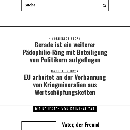
VORHERIGE STORY
Gerade ist ein weiterer
Previous
post:
Pädophilie-Ring mit Beteiligung
von Politikern aufgeflogen
NÄCHSTE STORY
EU arbeitet an der Verbannung
Next
post:
von Kriegmineralien aus
Wertschöpfungsketten
DIE NEUESTEN VON KRIMINALITÄT
Vater, der Freund