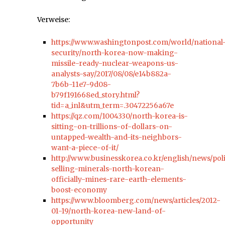
Verweise:
https://www.washingtonpost.com/world/national
security/north-korea-now-making-
missile-ready-nuclear-weapons-us-
analysts-say/2017/08/08/e14b882a-
7b6b-11e7-9d08-
b79f191668ed_story.html?
tid=a_inl&utm_term=.30472256a67e
https://qz.com/1004330/north-korea-is-
sitting-on-trillions-of-dollars-on-
untapped-wealth-and-its-neighbors-
want-a-piece-of-it/
http://www.businesskorea.co.kr/english/news/poli
selling-minerals-north-korean-
officially-mines-rare-earth-elements-
boost-economy
https://www.bloomberg.com/news/articles/2012-
01-19/north-korea-new-land-of-
opportunity