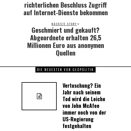
post:
richterlichen Beschluss Zugriff
auf Internet-Dienste bekommen
NÄCHSTE STORY
Geschmiert und gekauft?
Next
post:
Abgeordnete erhalten 26,5
Millionen Euro aus anonymen
Quellen
DIE NEUESTEN VON GEOPOLITIK
Vertuschung? Ein
Jahr nach seinem
Tod wird die Leiche
von John McAfee
immer noch von der
US-Regierung
festgehalten