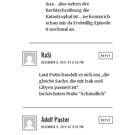
Aua… also neben der
Rechtschreibung die
Katastrophal ist… ne komm ich
schau mir da Freiwillig Episode
8 nochmal an.
RaSi
REPLY
DECEMBER 6, 2017 AT 9:33 PM
Laut Putin handelt es sich um „die
gleiche Sache, die mit Irak und
Libyen passiert ist“.
Im höchsten Maße “Schändlich”
Adolf Paster
REPLY
DECEMBER 9, 2017 AT 5:52 PM