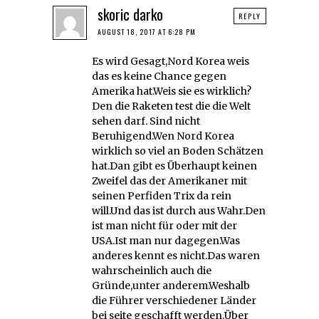
skoric darko
REPLY
AUGUST 18, 2017 AT 6:28 PM
Es wird Gesagt,Nord Korea weis
das es keine Chance gegen
Amerika hat.Weis sie es wirklich?
Den die Raketen test die die Welt
sehen darf. Sind nicht
Beruhigend.Wen Nord Korea
wirklich so viel an Boden Schätzen
hat.Dan gibt es Überhaupt keinen
Zweifel das der Amerikaner mit
seinen Perfiden Trix da rein
will.Und das ist durch aus Wahr.Den
ist man nicht für oder mit der
USA.Ist man nur dagegen.Was
anderes kennt es nicht.Das waren
wahrscheinlich auch die
Gründe,unter anderem.Weshalb
die Führer verschiedener Länder
bei seite geschafft werden.Über