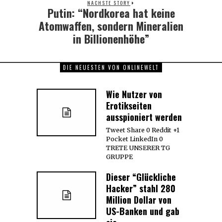
NÄCHSTE STORY
Putin: “Nordkorea hat keine
Next
post:
Atomwaffen, sondern Mineralien
in Billionenhöhe”
DIE NEUESTEN VON ONLINEWELT
Wie Nutzer von
Erotikseiten
ausspioniert werden
Tweet Share 0 Reddit +1
Pocket LinkedIn 0
TRETE UNSERER TG
GRUPPE
Dieser “Glückliche
Hacker” stahl 280
Million Dollar von
US-Banken und gab