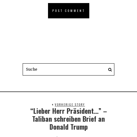
VORHERIGE STORY
“Lieber Herr Präsident…” –
Previous
post:
Taliban schreiben Brief an
Donald Trump