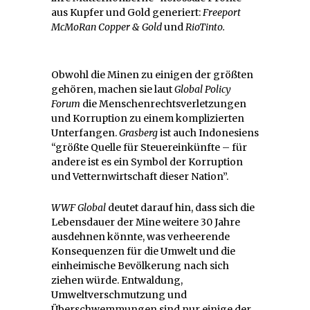
aus Kupfer und Gold generiert:
Freeport
McMoRan Copper & Gold
und
RioTinto.
Obwohl die Minen zu einigen der größten
gehören, machen sie laut
Global Policy
Forum
die Menschenrechtsverletzungen
und Korruption zu einem komplizierten
Unterfangen.
Grasberg
ist auch Indonesiens
“größte Quelle für Steuereinkünfte – für
andere ist es ein Symbol der Korruption
und Vetternwirtschaft dieser Nation”.
WWF Global
deutet darauf hin, dass sich die
Lebensdauer der Mine weitere 30 Jahre
ausdehnen könnte, was verheerende
Konsequenzen für die Umwelt und die
einheimische Bevölkerung nach sich
ziehen würde. Entwaldung,
Umweltverschmutzung und
Überschwemmungen sind nur einige der