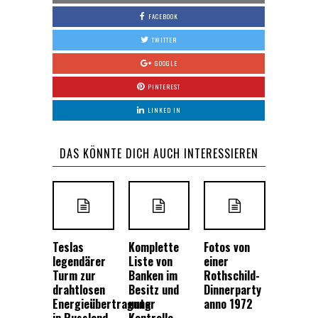
FACEBOOK
TWITTER
GOOGLE
PINTEREST
LINKED IN
DAS KÖNNTE DICH AUCH INTERESSIEREN
Teslas
Komplette
Fotos von
legendärer
Liste von
einer
Turm zur
Banken im
Rothschild-
drahtlosen
Besitz und
Dinnerparty
Energieübertragung
unter
anno 1972