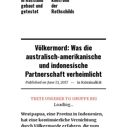
in Russland
Kontrolle
gebaut und
der
getestet
Rothschilds
Völkermord: Was die
australisch-amerikanische
und indonesische
Partnerschaft verheimlicht
Published on
June 13, 2017
in
Kriminalität
TRETE UNSERER TG GRUPPE BEI
Loading...
Westpapua, eine Provinz in Indonesien,
hat eine kontinuierliche Vernichtung
durch Völkermorde erfahren, die vom