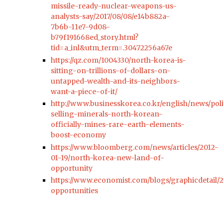
missile-ready-nuclear-weapons-us-
analysts-say/2017/08/08/e14b882a-
7b6b-11e7-9d08-
b79f191668ed_story.html?
tid=a_inl&utm_term=.30472256a67e
https://qz.com/1004330/north-korea-is-
sitting-on-trillions-of-dollars-on-
untapped-wealth-and-its-neighbors-
want-a-piece-of-it/
http://www.businesskorea.co.kr/english/news/poli
selling-minerals-north-korean-
officially-mines-rare-earth-elements-
boost-economy
https://www.bloomberg.com/news/articles/2012-
01-19/north-korea-new-land-of-
opportunity
https://www.economist.com/blogs/graphicdetail/
opportunities