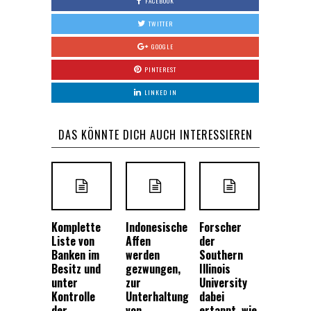
FACEBOOK
TWITTER
GOOGLE
PINTEREST
LINKED IN
DAS KÖNNTE DICH AUCH INTERESSIEREN
Komplette
Indonesische
Forscher
Liste von
Affen
der
Banken im
werden
Southern
Besitz und
gezwungen,
Illinois
unter
zur
University
Kontrolle
Unterhaltung
dabei
der
von
ertappt, wie