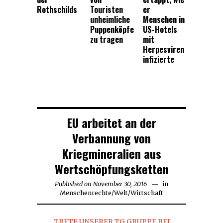
Rothschilds
Touristen
er
unheimliche
Menschen in
Puppenköpfe
US-Hotels
zu tragen
mit
Herpesviren
infizierte
EU arbeitet an der
Verbannung von
Kriegmineralien aus
Wertschöpfungsketten
Published on
November 30, 2016
November
in
Menschenrechte
/
Welt
/
Wirtschaft
30,
2016
TRETE UNSERER TG GRUPPE BEI