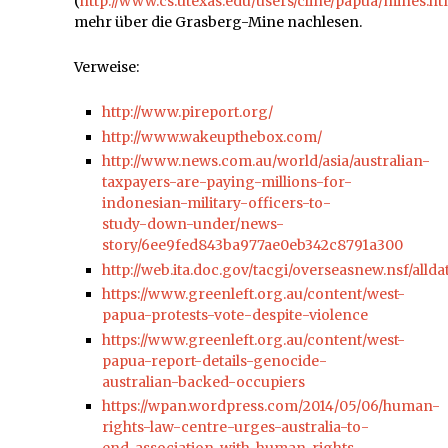
(
http://www.cs.utexas.edu/users/cline/papua/mines.h
mehr über die Grasberg-Mine nachlesen.
Verweise:
http://www.pireport.org/
http://www.wakeupthebox.com/
http://www.news.com.au/world/asia/australian-
taxpayers-are-paying-millions-for-
indonesian-military-officers-to-
study-down-under/news-
story/6ee9fed843ba977ae0eb342c8791a300
http://web.ita.doc.gov/tacgi/overseasnew.nsf/alld
https://www.greenleft.org.au/content/west-
papua-protests-vote-despite-violence
https://www.greenleft.org.au/content/west-
papua-report-details-genocide-
australian-backed-occupiers
https://wpan.wordpress.com/2014/05/06/human-
rights-law-centre-urges-australia-to-