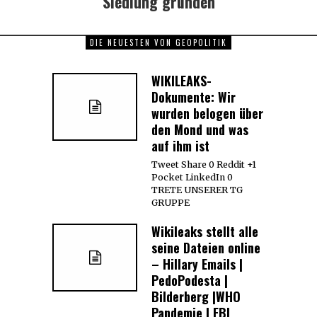
Siedlung gründen
DIE NEUESTEN VON GEOPOLITIK
WIKILEAKS-
Dokumente: Wir
wurden belogen über
den Mond und was
auf ihm ist
Tweet Share 0 Reddit +1
Pocket LinkedIn 0
TRETE UNSERER TG
GRUPPE
Wikileaks stellt alle
seine Dateien online
– Hillary Emails |
PedoPodesta |
Bilderberg |WHO
Pandemie | FBI