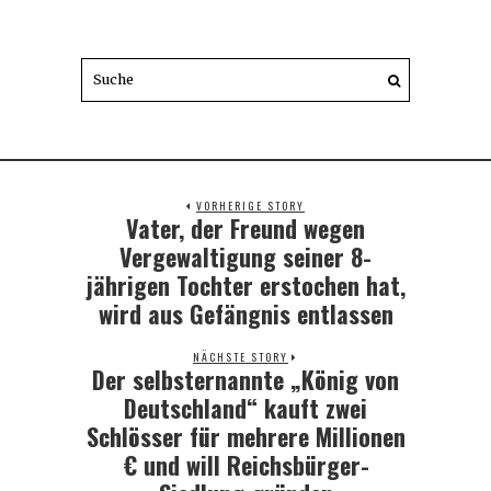
VORHERIGE STORY
Vater, der Freund wegen
Previous
post:
Vergewaltigung seiner 8-
jährigen Tochter erstochen hat,
wird aus Gefängnis entlassen
NÄCHSTE STORY
Der selbsternannte „König von
Next
post:
Deutschland“ kauft zwei
Schlösser für mehrere Millionen
€ und will Reichsbürger-