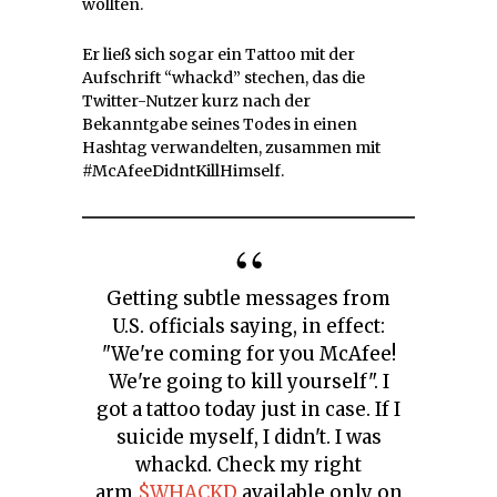
wollten.
Er ließ sich sogar ein Tattoo mit der
Aufschrift “whackd” stechen, das die
Twitter-Nutzer kurz nach der
Bekanntgabe seines Todes in einen
Hashtag verwandelten, zusammen mit
#McAfeeDidntKillHimself.
Getting subtle messages from
U.S. officials saying, in effect:
"We're coming for you McAfee!
We're going to kill yourself". I
got a tattoo today just in case. If I
suicide myself, I didn't. I was
whackd. Check my right
arm.
$WHACKD
available only on