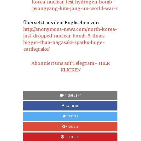
korea-nuclear-test-hydrogen-bomb-
pyongyang-kim-jong-un-world-war-3
Übersetzt aus dem Englischen von
http://anonymous-news.com/north-korea-
just-dropped-nuclear-bomb-5-times-
bigger-than-nagasaki-sparks-huge-
earthquake/
Abonniert uns auf Telegram - HIER
KLICKEN
1 COMMENT
FACEBOOK
TWITTER
GOOGLE
PINTEREST