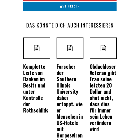
LINKED IN
DAS KÖNNTE DICH AUCH INTERESSIEREN
Komplette
Forscher
Obdachloser
Liste von
der
Veteran gibt
Banken im
Southern
Frau seine
Besitz und
Illinois
letzten 20
unter
University
Dollar und
Kontrolle
dabei
ahnt nicht,
der
ertappt, wie
dass dies
Rothschilds
er
für immer
Menschen in
sein Leben
US-Hotels
verändern
mit
wird
Herpesviren