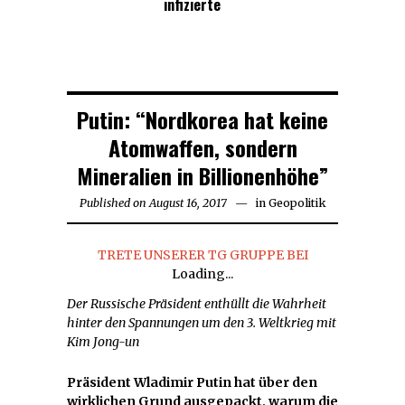
infizierte
Putin: “Nordkorea hat keine
Atomwaffen, sondern
Mineralien in Billionenhöhe”
Published on
August 16, 2017
August
in
Geopolitik
16,
2017
TRETE UNSERER TG GRUPPE BEI
Loading...
Der Russische Präsident enthüllt die Wahrheit
hinter den Spannungen um den 3. Weltkrieg mit
Kim Jong-un
Präsident Wladimir Putin hat über den
wirklichen Grund ausgepackt, warum die