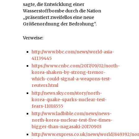
sagte, die Entwicklung einer
Wasserstoffbombe durch die Nation
„präsentiert zweifellos eine neue
Größenordnung der Bedrohung“.
Verweise:
http://www.bbc.com/news/world-asia-
41139445
https://www.cnbc.com/2017/09/02/north-
korea-shaken-by-strong-tremor-
which-could-signal-a-weapons-test-
reuters.html
http://news.sky.com/story/north-
korea-quake-sparks-nuclear-test-
fears-11018555
http://www.ladbible.com/news/news-
north-korea-nuclear-test-five-times-
bigger-than-nagasaki-20170903
http://www.express.co.uk/news/world/849392/nor