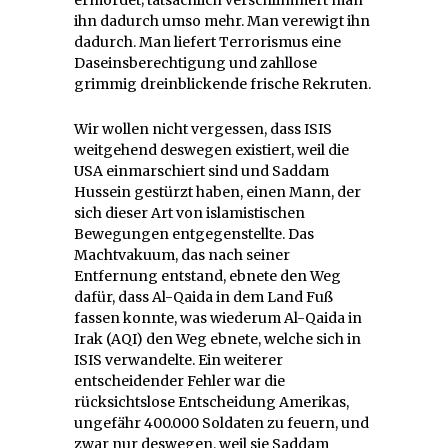
ihn dadurch umso mehr. Man verewigt ihn
dadurch. Man liefert Terrorismus eine
Daseinsberechtigung und zahllose
grimmig dreinblickende frische Rekruten.
Wir wollen nicht vergessen, dass ISIS
weitgehend deswegen existiert, weil die
USA einmarschiert sind und Saddam
Hussein gestürzt haben, einen Mann, der
sich dieser Art von islamistischen
Bewegungen entgegenstellte. Das
Machtvakuum, das nach seiner
Entfernung entstand, ebnete den Weg
dafür, dass Al-Qaida in dem Land Fuß
fassen konnte, was wiederum Al-Qaida in
Irak (AQI) den Weg ebnete, welche sich in
ISIS verwandelte. Ein weiterer
entscheidender Fehler war die
rücksichtslose Entscheidung Amerikas,
ungefähr 400.000 Soldaten zu feuern, und
zwar nur deswegen, weil sie Saddam