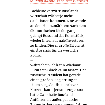
id=270931&title=Fachleute+verwirrt%3A+Ru
–
Fachleute verwirrt: Russlands
Wirtschaft wächst je mehr
Sanktionen kommen. Eine Wende
an den Finanzmärkten: Nach dem
ökonomischen Niedergang
gelingt Russland das Kunststück,
wieder internationale Investoren
zu finden. Dieser große Erfolg ist
ein Ärgernis für die westliche
Politik.
–
Wahrscheinlich kann Wladimir
Putin sein Glück kaum fassen. Der
russische Präsident hat gerade
einen großen Sieg errungen.
Einen Sieg, den ihm noch vor
Kurzem kaum jemand zugetraut
hatte. Zwar hatte Russlands
Anführer die außenpolitische
Bühne in den vergangenen Jahren