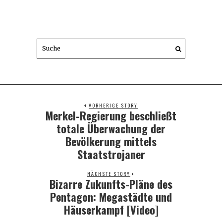
VORHERIGE STORY
Merkel-Regierung beschließt
Previous
post:
totale Überwachung der
Bevölkerung mittels
Staatstrojaner
NÄCHSTE STORY
Bizarre Zukunfts-Pläne des
Next
post:
Pentagon: Megastädte und
Häuserkampf [Video]