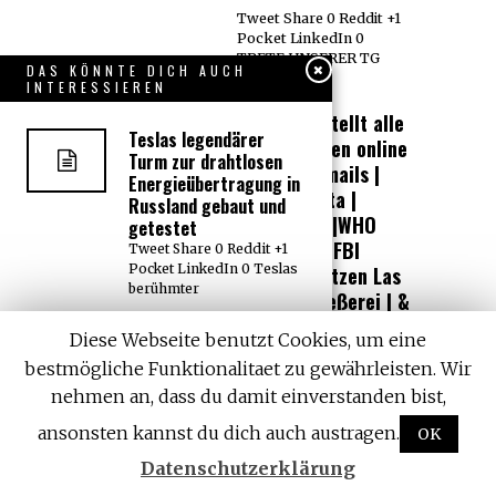
Tweet Share 0 Reddit +1
Pocket LinkedIn 0
TRETE UNSERER TG
DAS KÖNNTE DICH AUCH
GRUPPE
INTERESSIEREN
Wikileaks stellt alle
Teslas legendärer
seine Dateien online
Turm zur drahtlosen
– Hillary Emails |
Energieübertragung in
PedoPodesta |
Russland gebaut und
Bilderberg |WHO
getestet
Pandemie | FBI
Tweet Share 0 Reddit +1
Pocket LinkedIn 0 Teslas
Scharfschützen Las
berühmter
Vegas Schießerei | &
MEHR
Komplette Liste von
Diese Webseite benutzt Cookies, um eine
Banken im Besitz und
Tweet Share 0 Reddit +1
bestmögliche Funktionalitaet zu gewährleisten. Wir
unter Kontrolle der
Pocket LinkedIn 0
Rothschilds
nehmen an, dass du damit einverstanden bist,
TRETE UNSERER TG
GRUPPE
Tweet Share 0 Reddit +1
ansonsten kannst du dich auch austragen.
OK
Pocket LinkedIn 0 Eine
Russisches
immer
Datenschutzerklärung
Fernsehen stellt die