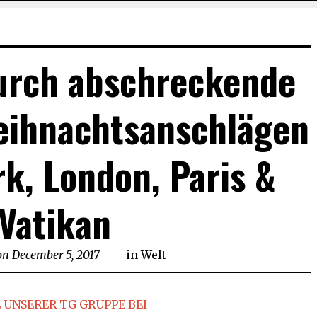
durch abschreckende
eihnachtsanschlägen
rk, London, Paris &
Vatikan
on
December 5, 2017
in
Welt
 UNSERER TG GRUPPE BEI