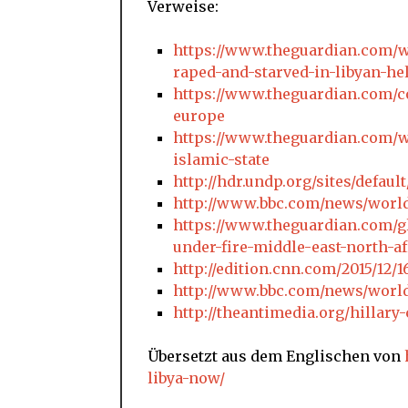
Verweise:
https://www.theguardian.com/w
raped-and-starved-in-libyan-he
https://www.theguardian.com/co
europe
https://www.theguardian.com/wo
islamic-state
http://hdr.undp.org/sites/defaul
http://www.bbc.com/news/world
https://www.theguardian.com/g
under-fire-middle-east-north-af
http://edition.cnn.com/2015/12/
http://www.bbc.com/news/world
http://theantimedia.org/hillary-
Übersetzt aus dem Englischen von
libya-now/