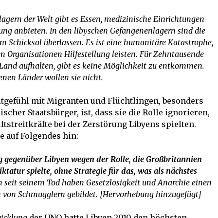
agern der Welt gibt es Essen, medizinische Einrichtungen
zung anbieten. In den libyschen Gefangenenlagern sind die
m Schicksal überlassen. Es ist eine humanitäre Katastrophe,
 Organisationen Hilfestellung leisten. Für Zehntausende
Land aufhalten, gibt es keine Möglichkeit zu entkommen.
genen Länder wollen sie nicht.
tgefühl mit Migranten und Flüchtlingen, besonders
scher Staatsbürger, ist, dass sie die Rolle ignorieren,
tstreitkräfte bei der Zerstörung Libyens spielten.
e auf Folgendes hin:
 gegenüber Libyen wegen der Rolle, die Großbritannien
tur spielte, ohne Strategie für das, was als nächstes
n seit seinem Tod haben Gesetzlosigkeit und Anarchie einen
n von Schmugglern gebildet. [Hervorhebung hinzugefügt]
wicklung
der UNO hatte Libyen 2010 den höchsten