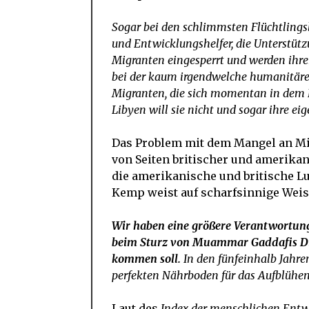
Sogar bei den schlimmsten Flüchtlingsl
und Entwicklungshelfer, die Unterstüt
Migranten eingesperrt und werden ihre
bei der kaum irgendwelche humanitären
Migranten, die sich momentan in dem 
Libyen will sie nicht und sogar ihre ei
Das Problem mit dem Mangel an Mi
von Seiten britischer und amerikani
die amerikanische und britische Luf
Kemp weist auf scharfsinnige Weis
Wir haben eine größere Verantwortung
beim Sturz von Muammar Gaddafis Dikta
kommen soll.
In den fünfeinhalb Jahre
perfekten Nährboden für das Aufblühe
Laut des
Index der menschlichen Ent