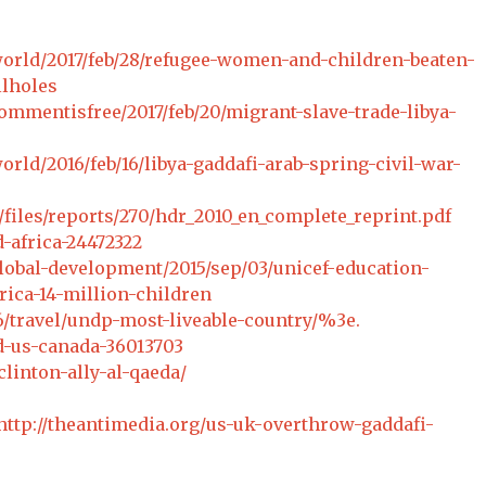
orld/2017/feb/28/refugee-women-and-children-beaten-
llholes
mmentisfree/2017/feb/20/migrant-slave-trade-libya-
rld/2016/feb/16/libya-gaddafi-arab-spring-civil-war-
t/files/reports/270/hdr_2010_en_complete_reprint.pdf
-africa-24472322
lobal-development/2015/sep/03/unicef-education-
rica-14-million-children
16/travel/undp-most-liveable-country/%3e.
-us-canada-36013703
clinton-ally-al-qaeda/
http://theantimedia.org/us-uk-overthrow-gaddafi-