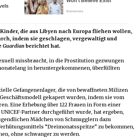
inder, die aus Libyen nach Europa fliehen wollen,
durch, indem sie geschlagen, vergewaltigt und
e
Guardian
berichtet hat.
exuell missbraucht, in die Prostitution gezwungen
 monatelang in heruntergekommenen, überfüllten
zielle Gefangenenlager, die von bewaffneten Milizen
es Geschäftsmodell gekapert wurden, indem sie vom
en. Eine Erhebung über 122 Frauen in Form einer
UNICEF-Partner durchgeführt wurde, hat ergeben,
jugendlichen Mädchen von Schmugglern dazu
Verhütungsmittels “Dreimonatsspritze” zu bekommen,
nnen, ohne schwanger zu werden.