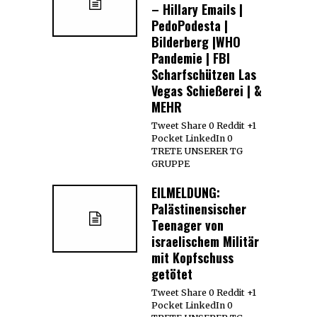
– Hillary Emails |
PedoPodesta |
Bilderberg |WHO
Pandemie | FBI
Scharfschützen Las
Vegas Schießerei | &
MEHR
Tweet Share 0 Reddit +1
Pocket LinkedIn 0
TRETE UNSERER TG
GRUPPE
EILMELDUNG:
Palästinensischer
Teenager von
israelischem Militär
mit Kopfschuss
getötet
Tweet Share 0 Reddit +1
Pocket LinkedIn 0