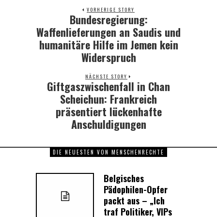
VORHERIGE STORY
Bundesregierung:
Previous
post:
Waffenlieferungen an Saudis und
humanitäre Hilfe im Jemen kein
Widerspruch
NÄCHSTE STORY
Giftgaszwischenfall in Chan
Next
post:
Scheichun: Frankreich
präsentiert lückenhafte
Anschuldigungen
DIE NEUESTEN VON MENSCHENRECHTE
Belgisches
Pädophilen-Opfer
packt aus – „Ich
traf Politiker, VIPs