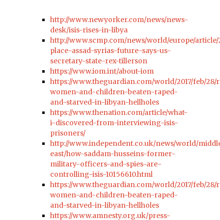
http://www.newyorker.com/news/news-
desk/isis-rises-in-libya
http://www.scmp.com/news/world/europe/article
place-assad-syrias-future-says-us-
secretary-state-rex-tillerson
https://www.iom.int/about-iom
https://www.theguardian.com/world/2017/feb/28/
women-and-children-beaten-raped-
and-starved-in-libyan-hellholes
https://www.thenation.com/article/what-
i-discovered-from-interviewing-isis-
prisoners/
http://www.independent.co.uk/news/world/middl
east/how-saddam-husseins-former-
military-officers-and-spies-are-
controlling-isis-10156610.html
https://www.theguardian.com/world/2017/feb/28/
women-and-children-beaten-raped-
and-starved-in-libyan-hellholes
https://www.amnesty.org.uk/press-