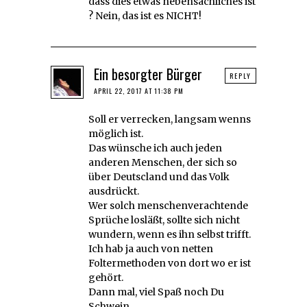
dass dies etwas nebensächliches ist
? Nein, das ist es NICHT!
Ein besorgter Bürger
REPLY
APRIL 22, 2017 AT 11:38 PM
Soll er verrecken, langsam wenns
möglich ist.
Das wünsche ich auch jeden
anderen Menschen, der sich so
über Deutscland und das Volk
ausdrückt.
Wer solch menschenverachtende
Sprüche losläßt, sollte sich nicht
wundern, wenn es ihn selbst trifft.
Ich hab ja auch von netten
Foltermethoden von dort wo er ist
gehört.
Dann mal, viel Spaß noch Du
Schwein.