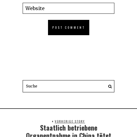
VORHERIGE STORY
Staatlich betriebene
Previous
post:
Organentnahme in China tötet