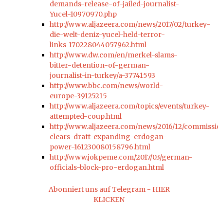
demands-release-of-jailed-journalist-
Yucel-10970970.php
http://www.aljazeera.com/news/2017/02/turkey-
die-welt-deniz-yucel-held-terror-
links-170228044057962.html
http://www.dw.com/en/merkel-slams-
bitter-detention-of-german-
journalist-in-turkey/a-37741593
http://www.bbc.com/news/world-
europe-39125215
http://www.aljazeera.com/topics/events/turkey-
attempted-coup.html
http://www.aljazeera.com/news/2016/12/commiss
clears-draft-expanding-erdogan-
power-161230080158796.html
http://www.jokpeme.com/2017/03/german-
officials-block-pro-erdogan.html
Abonniert uns auf Telegram - HIER
KLICKEN