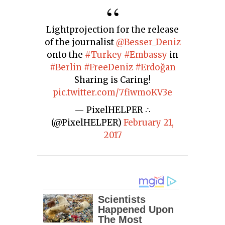
Lightprojection for the release
of the journalist
@Besser_Deniz
onto the
#Turkey
#Embassy
in
#Berlin
#FreeDeniz
#Erdoğan
Sharing is Caring!
pic.twitter.com/7fiwmoKV3e
— PixelHELPER ∴
(@PixelHELPER)
February 21,
2017