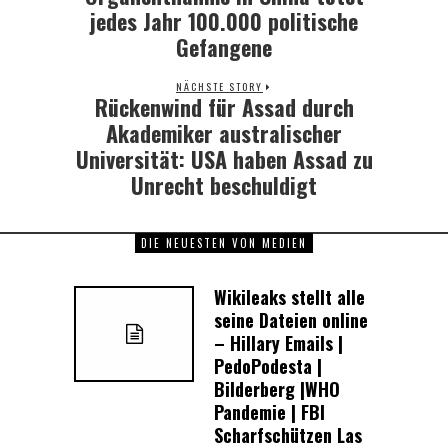
jedes Jahr 100.000 politische
Gefangene
NÄCHSTE STORY
Rückenwind für Assad durch
Next
post:
Akademiker australischer
Universität: USA haben Assad zu
Unrecht beschuldigt
DIE NEUESTEN VON MEDIEN
Wikileaks stellt alle
seine Dateien online
– Hillary Emails |
PedoPodesta |
Bilderberg |WHO
Pandemie | FBI
Scharfschützen Las