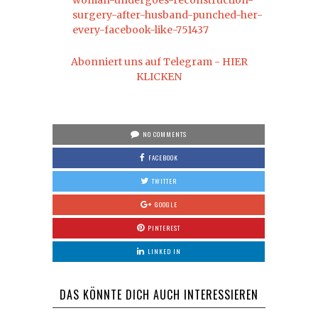
woman-undergoes-reconstruction-
surgery-after-husband-punched-her-
every-facebook-like-751437
Abonniert uns auf Telegram - HIER
KLICKEN
NO COMMENTS
FACEBOOK
TWITTER
GOOGLE
PINTEREST
LINKED IN
DAS KÖNNTE DICH AUCH INTERESSIEREN