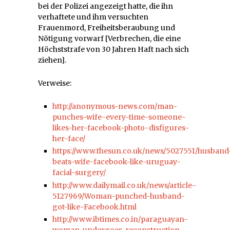
bei der Polizei angezeigt hatte, die ihn
verhaftete und ihm versuchten
Frauenmord, Freiheitsberaubung und
Nötigung vorwarf [Verbrechen, die eine
Höchststrafe von 30 Jahren Haft nach sich
ziehen].
Verweise:
http://anonymous-news.com/man-
punches-wife-every-time-someone-
likes-her-facebook-photo-disfigures-
her-face/
https://www.thesun.co.uk/news/5027551/husband
beats-wife-facebook-like-uruguay-
facial-surgery/
http://www.dailymail.co.uk/news/article-
5127969/Woman-punched-husband-
got-like-Facebook.html
http://www.ibtimes.co.in/paraguayan-