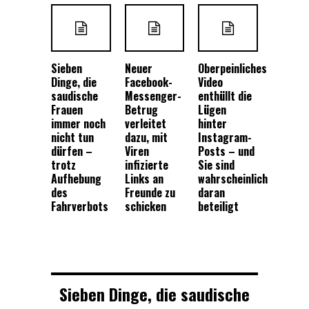
Sieben
Neuer
Oberpeinliches
Dinge, die
Facebook-
Video
saudische
Messenger-
enthüllt die
Frauen
Betrug
Lügen
immer noch
verleitet
hinter
nicht tun
dazu, mit
Instagram-
dürfen –
Viren
Posts – und
trotz
infizierte
Sie sind
Aufhebung
Links an
wahrscheinlich
des
Freunde zu
daran
Fahrverbots
schicken
beteiligt
Sieben Dinge, die saudische