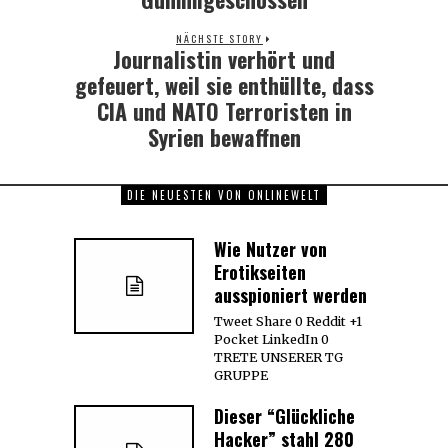
NÄCHSTE STORY
Journalistin verhört und
Next
post:
gefeuert, weil sie enthüllte, dass
CIA und NATO Terroristen in
Syrien bewaffnen
DIE NEUESTEN VON ONLINEWELT
Wie Nutzer von
Erotikseiten
ausspioniert werden
Tweet Share 0 Reddit +1
Pocket LinkedIn 0
TRETE UNSERER TG
GRUPPE
Dieser “Glückliche
Hacker” stahl 280