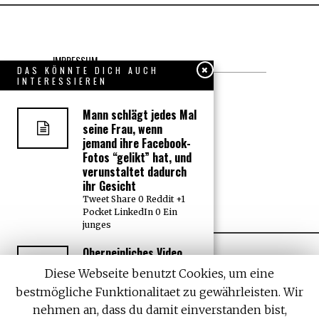
IMPRESSUM
DAS KÖNNTE DICH AUCH
INTERESSIEREN
Datenschutzerklärung
Mann schlägt jedes Mal
KONTAKT
seine Frau, wenn
jemand ihre Facebook-
Fotos “gelikt” hat, und
JOBS
verunstaltet dadurch
ihr Gesicht
Über uns, den “Wächter”
Tweet Share 0 Reddit +1
Pocket LinkedIn 0 Ein
junges
Oberpeinliches Video
enthüllt die Lügen
Diese Webseite benutzt Cookies, um eine
hinter Instagram-
bestmögliche Funktionalitaet zu gewährleisten. Wir
Posts – und Sie sind
wahrscheinlich daran
nehmen an, dass du damit einverstanden bist,
All rights reserved. Designed by
Withemes