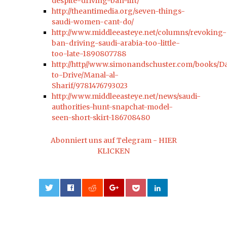
despite-driving-ban-lift/
http://theantimedia.org/seven-things-
saudi-women-cant-do/
http://www.middleeasteye.net/columns/revoking-
ban-driving-saudi-arabia-too-little-
too-late-1890807788
http://http//www.simonandschuster.com/books/D
to-Drive/Manal-al-
Sharif/9781476793023
http://www.middleeasteye.net/news/saudi-
authorities-hunt-snapchat-model-
seen-short-skirt-186708480
Abonniert uns auf Telegram - HIER
KLICKEN
0