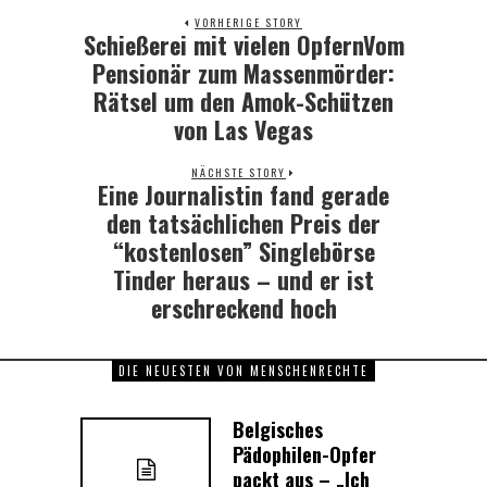
VORHERIGE STORY
Schießerei mit vielen OpfernVom
Previous
post:
Pensionär zum Massenmörder:
Rätsel um den Amok-Schützen
von Las Vegas
NÄCHSTE STORY
Eine Journalistin fand gerade
Next
post:
den tatsächlichen Preis der
“kostenlosen” Singlebörse
Tinder heraus – und er ist
erschreckend hoch
DIE NEUESTEN VON MENSCHENRECHTE
Belgisches
Pädophilen-Opfer
packt aus – „Ich