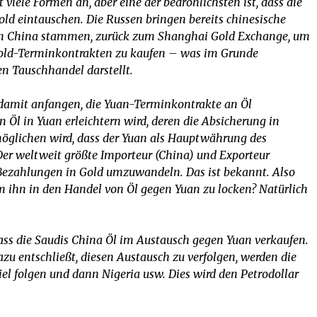
 viele Formen an, aber eine der bedrohlichsten ist, dass die
ld eintauschen. Die Russen bringen bereits chinesische
s an China stammen, zurück zum Shanghai Gold Exchange, um
old-Terminkontrakten zu kaufen – was im Grunde
 Tauschhandel darstellt.
 damit anfangen, die Yuan-Terminkontrakte an Öl
Öl in Yuan erleichtern wird, deren die Absicherung in
möglichen wird, dass der Yuan als Hauptwährung des
r weltweit größte Importeur (China) und Exporteur
Bezahlungen in Gold umzuwandeln. Das ist bekannt. Also
 ihn in den Handel von Öl gegen Yuan zu locken? Natürlich
 dass die Saudis China Öl im Austausch gegen Yuan verkaufen.
u entschließt, diesen Austausch zu verfolgen, werden die
l folgen und dann Nigeria usw. Dies wird den Petrodollar