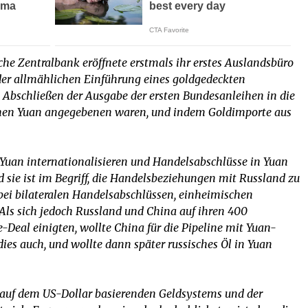
che Zentralbank eröffnete erstmals ihr erstes Auslandsbüro
 der allmählichen Einführung eines goldgedeckten
n Abschließen der Ausgabe der ersten Bundesanleihen in die
schen Yuan angegebenen waren, und indem Goldimporte aus
Yuan internationalisieren und Handelsabschlüsse in Yuan
nd sie ist im Begriff, die Handelsbeziehungen mit Russland zu
e bei bilateralen Handelsabschlüssen, einheimischen
s sich jedoch Russland und China auf ihren 400
-Deal einigten, wollte China für die Pipeline mit Yuan-
es auch, und wollte dann später russisches Öl in Yuan
 auf dem US-Dollar basierenden Geldsystems und der