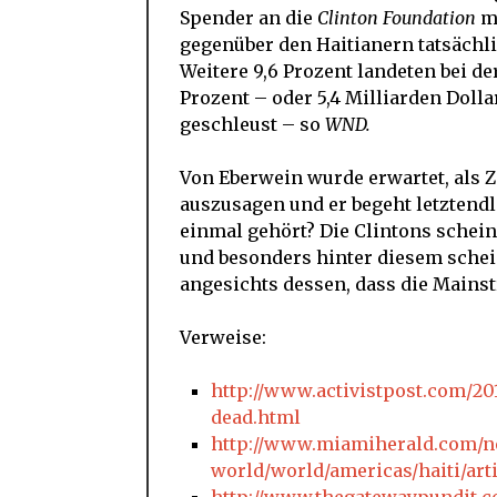
Spender an die
Clinton Foundation
mi
gegenüber den Haitianern tatsächl
Weitere 9,6 Prozent landeten bei de
Prozent – oder 5,4 Milliarden Doll
geschleust – so
WND.
Von Eberwein wurde erwartet, als 
auszusagen und er begeht letztend
einmal gehört? Die Clintons schein
und besonders hinter diesem schei
angesichts dessen, dass die Main
Verweise:
http://www.activistpost.com/201
dead.html
http://www.miamiherald.com/n
world/world/americas/haiti/art