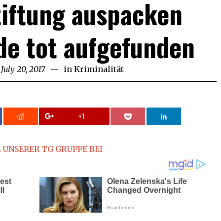
tiftung auspacken
de tot aufgefunden
July 20, 2017
July
in
Kriminalität
20,
2017
+1
 UNSERER TG GRUPPE BEI