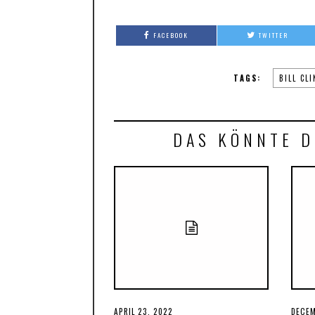
FACEBOOK
TWITTER
TAGS:
BILL CL
DAS KÖNNTE D
POSTED
APRIL 23, 2022
APRIL
POST
DECEM