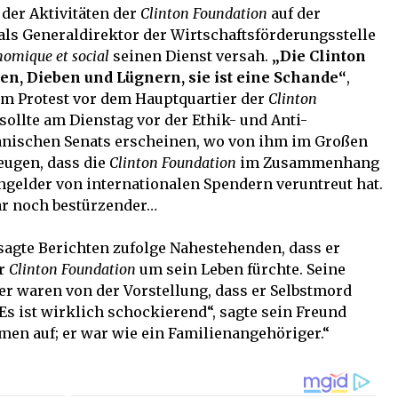
 der Aktivitäten der
Clinton Foundation
auf der
 als Generaldirektor der Wirtschaftsförderungsstelle
nomique et social
seinen Dienst versah.
„Die Clinton
en, Dieben und Lügnern, sie ist eine Schande“
,
nem Protest vor dem Hauptquartier der
Clinton
ollte am Dienstag vor der Ethik- und Anti-
nischen Senats erscheinen, wo von ihm im Großen
eugen, dass die
Clinton Foundation
im Zusammenhang
ngelder von internationalen Spendern veruntreut hat.
ar noch bestürzender…
 sagte Berichten zufolge Nahestehenden, dass er
er
Clinton Foundation
um sein Leben fürchte. Seine
r waren von der Vorstellung, dass er Selbstmord
Es ist wirklich schockierend“, sagte sein Freund
men auf; er war wie ein Familienangehöriger.“