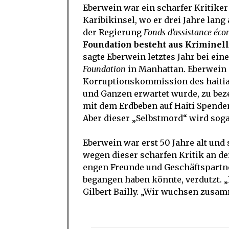
Eberwein war ein scharfer Kritiker
Karibikinsel, wo er drei Jahre lang
der Regierung
Fonds d’assistance éco
Foundation besteht aus Kriminell
sagte Eberwein letztes Jahr bei ei
Foundation
in Manhattan. Eberwein s
Korruptionskommission des haitia
und Ganzen erwartet wurde, zu bez
mit dem Erdbeben auf Haiti Spende
Aber dieser „Selbstmord“ wird sog
Eberwein war erst 50 Jahre alt und
wegen dieser scharfen Kritik an d
engen Freunde und Geschäftspartne
begangen haben könnte, verdutzt. „
Gilbert Bailly. „Wir wuchsen zusam