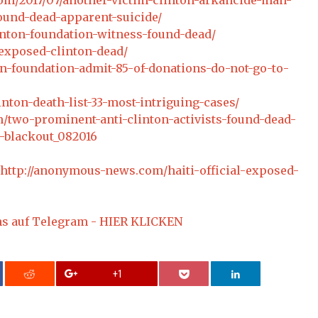
om/2017/07/another-victim-clinton-arkancide-man-
found-dead-apparent-suicide/
inton-foundation-witness-found-dead/
exposed-clinton-dead/
n-foundation-admit-85-of-donations-do-not-go-to-
nton-death-list-33-most-intriguing-cases/
/two-prominent-anti-clinton-activists-found-dead-
-blackout_082016
http://anonymous-news.com/haiti-official-exposed-
ns auf Telegram - HIER KLICKEN
+1