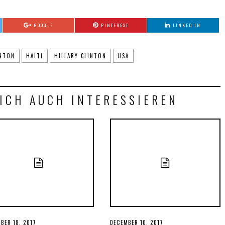
GOOGLE
PINTEREST
LINKED IN
INTON
HAITI
HILLARY CLINTON
USA
ICH AUCH INTERESSIEREN
ED
BER 18, 2017
POSTED
DECEMBER 10, 2017
DECEMBER