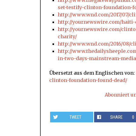
http://www.thegatewaypundit.c
set-testify-clinton-foundation-
http://www.wnd.com/2017/07/cl
http://yournewswire.com/haiti-
http://yournewswire.com/clinto
charity/
http://www.wnd.com/2016/08/cli
http://www.thedailysheeple.com
in-two-days-mainstream-media
Übersetzt aus dem Englischen von:
clinton-foundation-found-dead/
Abonniert u
TWEET
SHARE
0