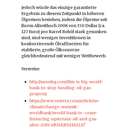
Jedoch würde das einzige garantierte
Ergebnis zu diesem Zeitpunkt in höheren
Ölpreisen bestehen, indem die Ölpreise seit
ihrem Allzeithoch 2008 von 150 Dollar [ca.
127 Euro] pro Barrel Rohöl stark gesunken
sind, sind weniger Investitionen in
konkurrierende Ölraffinerien für
etablierte, große Ölkonzerne
gleichbedeutend mit weniger Wettbewerb.
Verweise:
http://anonhq.com/this-is-big-world-
bank-to-stop-funding-oil-gas-
projects/
https://www.reuters.com/article/us-
climatechange-summit-
worldbank/world-bank-to-cease-
financing-upstream-oil-and-gas-
after-2019-idUSKBN1E61LE?