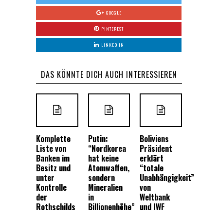
GOOGLE
PINTEREST
LINKED IN
DAS KÖNNTE DICH AUCH INTERESSIEREN
Komplette
Putin:
Boliviens
Liste von
“Nordkorea
Präsident
Banken im
hat keine
erklärt
Besitz und
Atomwaffen,
“totale
unter
sondern
Unabhängigkeit”
Kontrolle
Mineralien
von
der
in
Weltbank
Rothschilds
Billionenhöhe”
und IWF