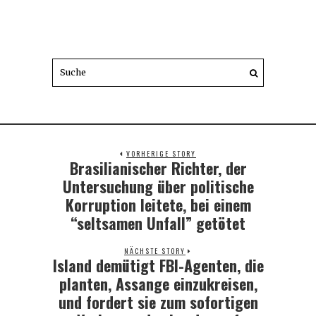
VORHERIGE STORY
Brasilianischer Richter, der
Previous
post:
Untersuchung über politische
Korruption leitete, bei einem
“seltsamen Unfall” getötet
NÄCHSTE STORY
Island demütigt FBI-Agenten, die
Next
post:
planten, Assange einzukreisen,
und fordert sie zum sofortigen