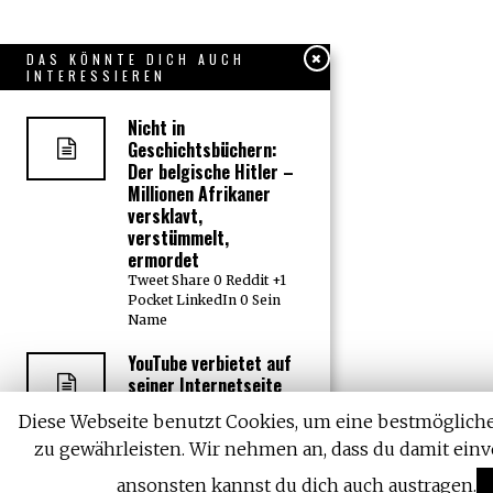
DAS KÖNNTE DICH AUCH
INTERESSIEREN
Nicht in
Geschichtsbüchern:
Der belgische Hitler –
Millionen Afrikaner
versklavt,
verstümmelt,
ermordet
Tweet Share 0 Reddit +1
Pocket LinkedIn 0 Sein
Name
YouTube verbietet auf
seiner Internetseite
politische Beiträge,
Diese Webseite benutzt Cookies, um eine bestmögliche
aber keine pädophilen
Inhalte
zu gewährleisten. Wir nehmen an, dass du damit einv
Tweet Share 0 Reddit +1
ansonsten kannst du dich auch austragen.
Pocket LinkedIn 0