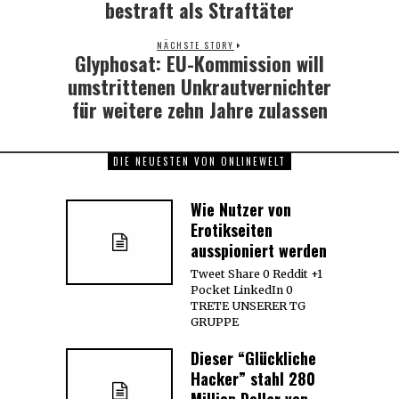
bestraft als Straftäter
NÄCHSTE STORY
Glyphosat: EU-Kommission will
Next
post:
umstrittenen Unkrautvernichter
für weitere zehn Jahre zulassen
DIE NEUESTEN VON ONLINEWELT
Wie Nutzer von
Erotikseiten
ausspioniert werden
Tweet Share 0 Reddit +1
Pocket LinkedIn 0
TRETE UNSERER TG
GRUPPE
Dieser “Glückliche
Hacker” stahl 280
Million Dollar von