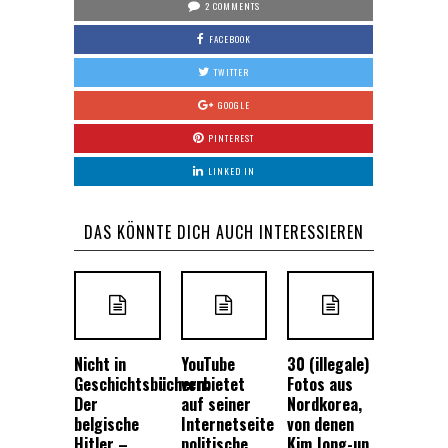
2 COMMENTS
FACEBOOK
TWITTER
GOOGLE
PINTEREST
LINKED IN
DAS KÖNNTE DICH AUCH INTERESSIEREN
Nicht in
YouTube
30 (illegale)
Geschichtsbüchern:
verbietet
Fotos aus
Der
auf seiner
Nordkorea,
belgische
Internetseite
von denen
Hitler –
politische
Kim Jong-un