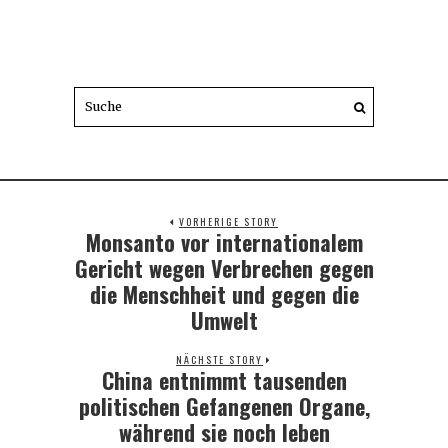
VORHERIGE STORY
Monsanto vor internationalem
Previous
post:
Gericht wegen Verbrechen gegen
die Menschheit und gegen die
Umwelt
NÄCHSTE STORY
China entnimmt tausenden
Next
post:
politischen Gefangenen Organe,
während sie noch leben