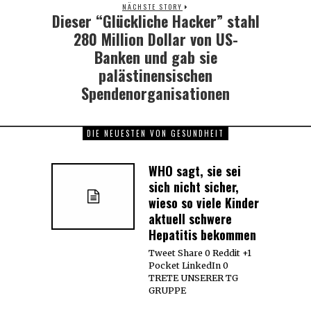
NÄCHSTE STORY
Dieser “Glückliche Hacker” stahl
Next
post:
280 Million Dollar von US-
Banken und gab sie
palästinensischen
Spendenorganisationen
DIE NEUESTEN VON GESUNDHEIT
WHO sagt, sie sei
sich nicht sicher,
wieso so viele Kinder
aktuell schwere
Hepatitis bekommen
Tweet Share 0 Reddit +1
Pocket LinkedIn 0
TRETE UNSERER TG
GRUPPE