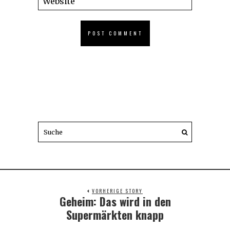
VORHERIGE STORY
Geheim: Das wird in den
Previous
post:
Supermärkten knapp