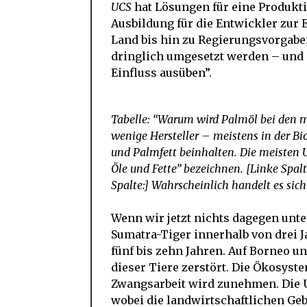
UCS
hat Lösungen für eine Produkt
Ausbildung für die Entwickler zur
Land bis hin zu Regierungsvorgaben
dringlich umgesetzt werden – und
Einfluss ausüben”.
Tabelle: “Warum wird Palmöl bei den me
wenige Hersteller – meistens in der Bi
und Palmfett beinhalten. Die meisten U
Öle und Fette” bezeichnen. [Linke Spal
Spalte:] Wahrscheinlich handelt es sic
Wenn wir jetzt nichts dagegen unt
Sumatra-Tiger innerhalb von drei J
fünf bis zehn Jahren. Auf Borneo 
dieser Tiere zerstört. Die Ökosys
Zwangsarbeit wird zunehmen. Die
wobei die landwirtschaftlichen Ge