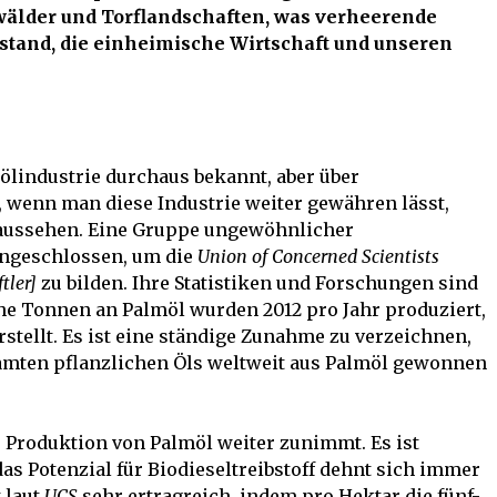
wälder und Torflandschaften, was verheerende
stand, die einheimische Wirtschaft und unseren
mölindustrie durchaus bekannt, aber über
 wenn man diese Industrie weiter gewähren lässt,
aussehen. Eine Gruppe ungewöhnlicher
ngeschlossen, um die
Union of Concerned Scientists
tler]
zu bilden. Ihre Statistiken und Forschungen sind
he Tonnen an Palmöl wurden 2012 pro Jahr produziert,
stellt. Es ist eine ständige Zunahme zu verzeichnen,
samten pflanzlichen Öls weltweit aus Palmöl gewonnen
e Produktion von Palmöl weiter zunimmt. Es ist
as Potenzial für Biodieseltreibstoff dehnt sich immer
 laut
UCS
sehr ertragreich, indem pro Hektar die fünf-