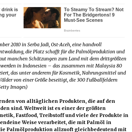
ember 2010 in Serba Jadi, Ost-Aceh, eine handvoll
twaldung, die Platz schafft für die Palmölproduktion und
laut manchen Schätzungen zum Land mit dem drittgrößten
e werden in Indonesien – das zusammen mit Malaysia 80
iert, das unter anderem für Kosmetik, Nahrungsmittel und
älder von einer Größe beseitigt, die 300 Fußballfeldern
etty Images)
senden von alltäglichen Produkten, die auf den
en sind. Weltweit ist es einer der größten
tik, Fastfood, Treibstoff und viele der Produkte in
ndeine Weise verarbeitet, die mit Palmöl in
ie Palmölproduktion allzuoft gleichbedeutend mit