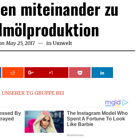
ten miteinander zu
lmölproduktion
on
May 25, 2017
May
in
Umwelt
25,
2017
+1
 UNSERER TG GRUPPE BEI