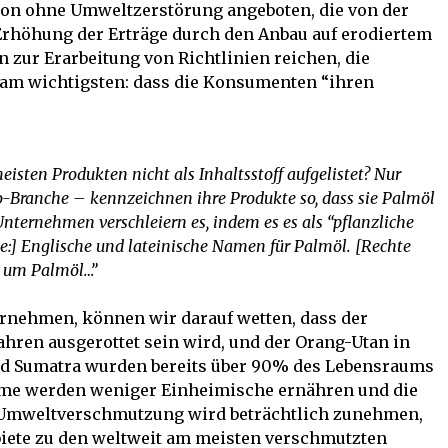
ion ohne Umweltzerstörung angeboten, die von der
 Erhöhung der Erträge durch den Anbau auf erodiertem
 zur Erarbeitung von Richtlinien reichen, die
 am wichtigsten: dass die Konsumenten “ihren
isten Produkten nicht als Inhaltsstoff aufgelistet? Nur
o-Branche – kennzeichnen ihre Produkte so, dass sie Palmöl
nternehmen verschleiern es, indem es es als “pflanzliche
te:] Englische und lateinische Namen für Palmöl. [Rechte
h um Palmöl…”
ernehmen, können wir darauf wetten, dass der
ahren ausgerottet sein wird, und der Orang-Utan in
und Sumatra wurden bereits über 90% des Lebensraums
teme werden weniger Einheimische ernähren und die
 Umweltverschmutzung wird beträchtlich zunehmen,
biete zu den weltweit am meisten verschmutzten