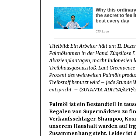
Titelbild: Ein Arbeiter hält am 11. Dez
Palmölsamen in der Hand. Zügellose En
Akazienplantagen, macht Indonesien 
Treibhausgasausstoß. Laut Greenpeac
Prozent des weltweiten Palmöls produz
Treibstoff benutzt wird – jede Stunde W
entspricht. – (SUTANTA ADITYA/AFP/G
Palmöl ist ein Bestandteil in tau
Regalen von Supermärkten zu find
Verkaufsschlager. Shampoo, Kosme
unserem Haushalt wurden auf irge
Zusammenhang steht. Leider ist d