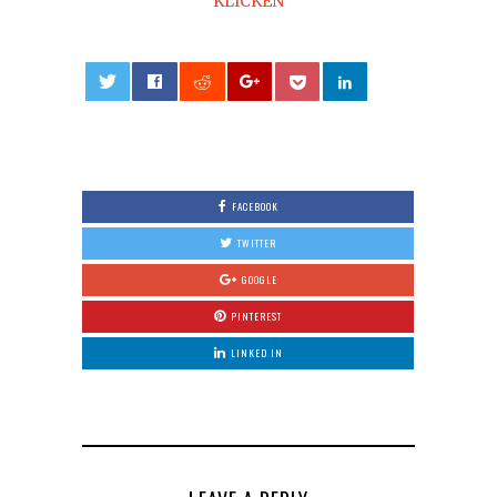
KLICKEN
0
FACEBOOK
TWITTER
GOOGLE
PINTEREST
LINKED IN