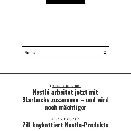
VORHERIGE STORY
Nestlé arbeitet jetzt mit
Previous
post:
Starbucks zusammen – und wird
noch mächtiger
NÄCHSTE STORY
Zill boykottiert Nestle-Produkte
Next
post: