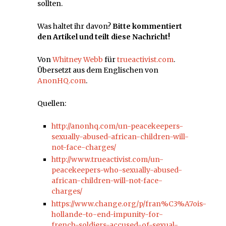
sollten.
Was haltet ihr davon?
Bitte kommentiert
den Artikel und teilt diese Nachricht!
Von
Whitney Webb
für
trueactivist.com
.
Übersetzt aus dem Englischen von
AnonHQ.com
.
Quellen:
http://anonhq.com/un-peacekeepers-
sexually-abused-african-children-will-
not-face-charges/
http://www.trueactivist.com/un-
peacekeepers-who-sexually-abused-
african-children-will-not-face-
charges/
https://www.change.org/p/fran%C3%A7ois-
hollande-to-end-impunity-for-
french-soldiers-accused-of-sexual-