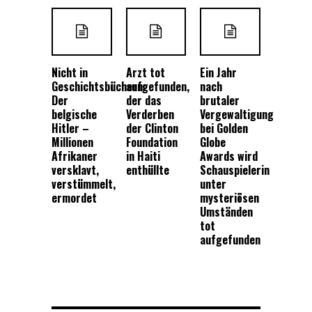
Nicht in
Arzt tot
Ein Jahr
Geschichtsbüchern:
aufgefunden,
nach
Der
der das
brutaler
belgische
Verderben
Vergewaltigung
Hitler –
der Clinton
bei Golden
Millionen
Foundation
Globe
Afrikaner
in Haiti
Awards wird
versklavt,
enthüllte
Schauspielerin
verstümmelt,
unter
ermordet
mysteriösen
Umständen
tot
aufgefunden