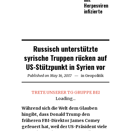
Herpesviren
infizierte
Russisch unterstützte
syrische Truppen rücken auf
US-Stützpunkt in Syrien vor
Published on
May 16, 2017
May
in
Geopolitik
16,
2017
TRETE UNSERER TG GRUPPE BEI
Loading...
Während sich die Welt dem Glauben
hingibt, dass Donald Trump den
früheren FBI-Direktor James Comey
gefeuert hat, weil der US-Präsident viele