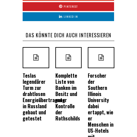
PINTEREST
LINKED IN
DAS KÖNNTE DICH AUCH INTERESSIEREN
Teslas
Komplette
Forscher
legendärer
Liste von
der
Turm zur
Banken im
Southern
drahtlosen
Besitz und
Illinois
Energieübertragung
unter
University
in Russland
Kontrolle
dabei
gebaut und
der
ertappt, wie
getestet
Rothschilds
er
Menschen in
US-Hotels
mit