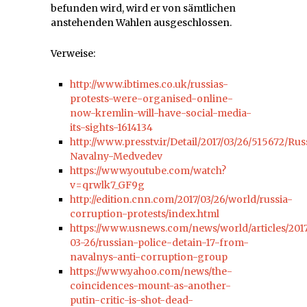
befunden wird, wird er von sämtlichen
anstehenden Wahlen ausgeschlossen.
Verweise:
http://www.ibtimes.co.uk/russias-
protests-were-organised-online-
now-kremlin-will-have-social-media-
its-sights-1614134
http://www.presstv.ir/Detail/2017/03/26/515672/Rus
Navalny-Medvedev
https://www.youtube.com/watch?
v=qrwlk7_GF9g
http://edition.cnn.com/2017/03/26/world/russia-
corruption-protests/index.html
https://www.usnews.com/news/world/articles/201
03-26/russian-police-detain-17-from-
navalnys-anti-corruption-group
https://www.yahoo.com/news/the-
coincidences-mount-as-another-
putin-critic-is-shot-dead-