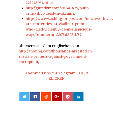
221243934.html
http://giftedviz.com/2017/03/29/putin-
critic-shot-dead-in-ukraine/
https://www.washingtonpost.com/news/worldview
are-ten-critics-of-vladimir-putin-
who-died-violently-or-in-suspicious-
ways/?utm_term=.2b73d862fb75
Übersetzt aus dem Englischen von
http://anonhq.com/thousands-arrested-in-
russian-protests-against-government-
corruption/
Abonniert uns auf Telegram - HIER
KLICKEN
0