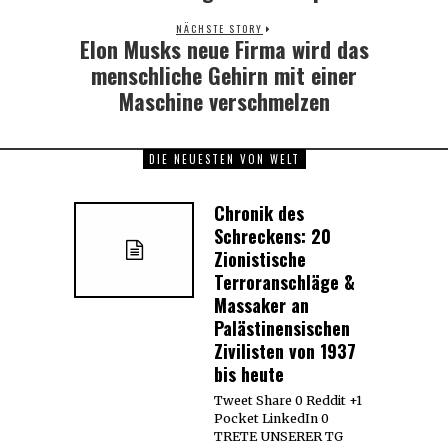
NÄCHSTE STORY
Elon Musks neue Firma wird das
Next
post:
menschliche Gehirn mit einer
Maschine verschmelzen
DIE NEUESTEN VON WELT
Chronik des
Schreckens: 20
Zionistische
Terroranschläge &
Massaker an
Palästinensischen
Zivilisten von 1937
bis heute
Tweet Share 0 Reddit +1
Pocket LinkedIn 0
TRETE UNSERER TG