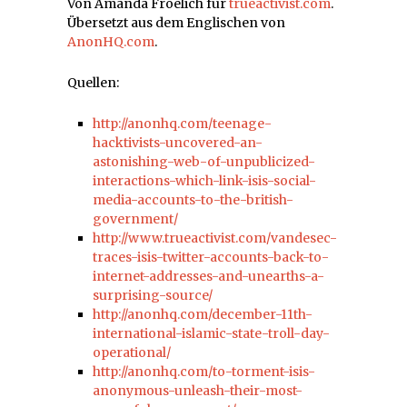
Von Amanda Froelich für
trueactivist.com
.
Übersetzt aus dem Englischen von
AnonHQ.com
.
Quellen:
http://anonhq.com/teenage-
hacktivists-uncovered-an-
astonishing-web-of-unpublicized-
interactions-which-link-isis-social-
media-accounts-to-the-british-
government/
http://www.trueactivist.com/vandesec-
traces-isis-twitter-accounts-back-to-
internet-addresses-and-unearths-a-
surprising-source/
http://anonhq.com/december-11th-
international-islamic-state-troll-day-
operational/
http://anonhq.com/to-torment-isis-
anonymous-unleash-their-most-