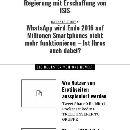
post:
Regierung mit Erschaffung von
ISIS
NÄCHSTE STORY
WhatsApp wird Ende 2016 auf
Next
post:
Millionen Smartphones nicht
mehr funktionieren – Ist Ihres
auch dabei?
DIE NEUESTEN VON ONLINEWELT
Wie Nutzer von
Erotikseiten
ausspioniert werden
Tweet Share 0 Reddit +1
Pocket LinkedIn 0
TRETE UNSERER TG
GRUPPE