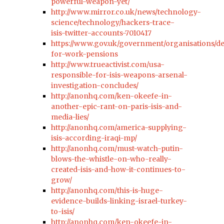
powerful-weapon-yet/
http://www.mirror.co.uk/news/technology-
science/technology/hackers-trace-
isis-twitter-accounts-7010417
https://www.gov.uk/government/organisations/d
for-work-pensions
http://www.trueactivist.com/usa-
responsible-for-isis-weapons-arsenal-
investigation-concludes/
http://anonhq.com/ken-okeefe-in-
another-epic-rant-on-paris-isis-and-
media-lies/
http://anonhq.com/america-supplying-
isis-according-iraqi-mp/
http://anonhq.com/must-watch-putin-
blows-the-whistle-on-who-really-
created-isis-and-how-it-continues-to-
grow/
http://anonhq.com/this-is-huge-
evidence-builds-linking-israel-turkey-
to-isis/
http://anonhq.com/ken-okeefe-in-