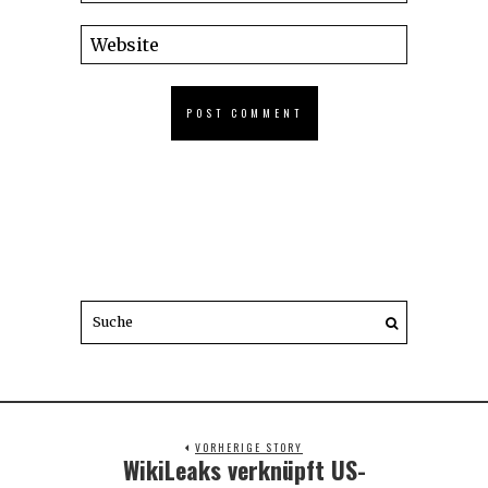
VORHERIGE STORY
WikiLeaks verknüpft US-
Previous