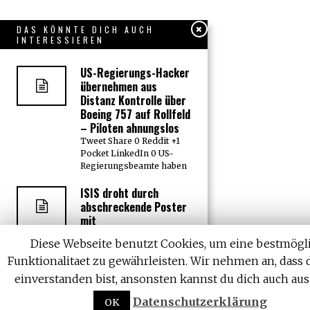
DAS KÖNNTE DICH AUCH
INTERESSIEREN
US-Regierungs-Hacker
übernehmen aus
Distanz Kontrolle über
Boeing 757 auf Rollfeld
– Piloten ahnungslos
Tweet Share 0 Reddit +1
Pocket LinkedIn 0 US-
Regierungsbeamte haben
ISIS droht durch
abschreckende Poster
mit
Weihnachtsanschlägen
Diese Webseite benutzt Cookies, um eine bestmögl
auf New York, London,
Paris & Vatikan
Funktionalitaet zu gewährleisten. Wir nehmen an, dass 
Tweet Share 0 Reddit +1
einverstanden bist, ansonsten kannst du dich auch aus
Pocket LinkedIn 0
Während die
Datenschutzerklärung
OK