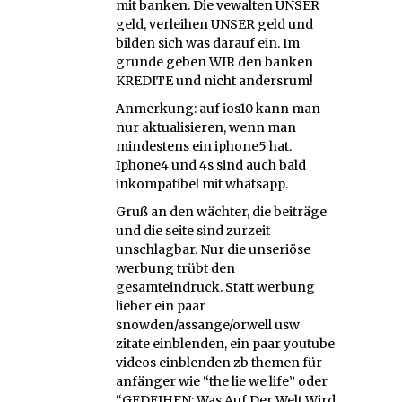
mit banken. Die vewalten UNSER
geld, verleihen UNSER geld und
bilden sich was darauf ein. Im
grunde geben WIR den banken
KREDITE und nicht andersrum!
Anmerkung: auf ios10 kann man
nur aktualisieren, wenn man
mindestens ein iphone5 hat.
Iphone4 und 4s sind auch bald
inkompatibel mit whatsapp.
Gruß an den wächter, die beiträge
und die seite sind zurzeit
unschlagbar. Nur die unseriöse
werbung trübt den
gesamteindruck. Statt werbung
lieber ein paar
snowden/assange/orwell usw
zitate einblenden, ein paar youtube
videos einblenden zb themen für
anfänger wie “the lie we life” oder
“GEDEIHEN: Was Auf Der Welt Wird