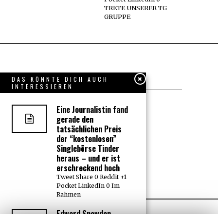
TRETE UNSERER TG
GRUPPE
DAS KÖNNTE DICH AUCH
IMPRESSUM
INTERESSIEREN
Datenschutzerklärung
Eine Journalistin fand
gerade den
KONTAKT
tatsächlichen Preis
der “kostenlosen”
JOBS
Singlebörse Tinder
heraus – und er ist
erschreckend hoch
Über uns, den “Wächter”
Tweet Share 0 Reddit +1
Pocket LinkedIn 0 Im
Rahmen
Edward Snowden