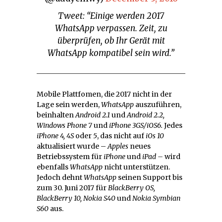
Tweet: “Einige werden 2017
WhatsApp verpassen. Zeit, zu
überprüfen, ob Ihr Gerät mit
WhatsApp kompatibel sein wird.”
Mobile Plattfomen, die 2017 nicht in der
Lage sein werden,
WhatsApp
auszuführen,
beinhalten
Android 2.1
und
Android 2.2,
Windows Phone 7
und
iPhone 3GS/iOS6.
Jedes
iPhone 4, 4S
oder
5
, das nicht auf
iOs 10
aktualisiert wurde –
Apples
neues
Betriebssystem für
iPhone
und
iPad –
wird
ebenfalls
WhatsApp
nicht unterstützen.
Jedoch dehnt
WhatsApp
seinen Support bis
zum 30. Juni 2017 für
BlackBerry OS,
BlackBerry 10, Nokia S40
und
Nokia Symbian
S60
aus.