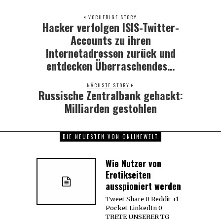
VORHERIGE STORY
Hacker verfolgen ISIS-Twitter-
Previous
post:
Accounts zu ihren
Internetadressen zurück und
entdecken Überraschendes…
NÄCHSTE STORY
Russische Zentralbank gehackt:
Next
post:
Milliarden gestohlen
DIE NEUESTEN VON ONLINEWELT
Wie Nutzer von
Erotikseiten
ausspioniert werden
Tweet Share 0 Reddit +1
Pocket LinkedIn 0
TRETE UNSERER TG