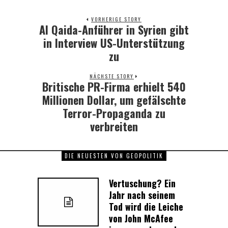
VORHERIGE STORY
Al Qaida-Anführer in Syrien gibt
Previous
post:
in Interview US-Unterstützung
zu
NÄCHSTE STORY
Britische PR-Firma erhielt 540
Next
post:
Millionen Dollar, um gefälschte
Terror-Propaganda zu
verbreiten
DIE NEUESTEN VON GEOPOLITIK
Vertuschung? Ein
Jahr nach seinem
Tod wird die Leiche
von John McAfee