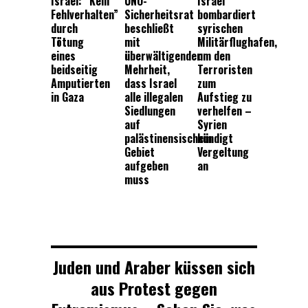
Israel: “Kein
UNO-
Israel
Fehlverhalten”
Sicherheitsrat
bombardiert
durch
beschließt
syrischen
Tötung
mit
Militärflughafen,
eines
überwältigender
um den
beidseitig
Mehrheit,
Terroristen
Amputierten
dass Israel
zum
in Gaza
alle illegalen
Aufstieg zu
Siedlungen
verhelfen –
auf
Syrien
palästinensischem
kündigt
Gebiet
Vergeltung
aufgeben
an
muss
Juden und Araber küssen sich
aus Protest gegen