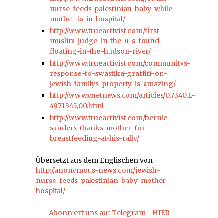
nurse-feeds-palestinian-baby-while-
mother-is-in-hospital/
http://www.trueactivist.com/first-
muslim-judge-in-the-u-s-found-
floating-in-the-hudson-river/
http://www.trueactivist.com/communitys-
response-to-swastika-graffiti-on-
jewish-familys-property-is-amazing/
http://www.ynetnews.com/articles/0,7340,L-
4971345,00.html
http://www.trueactivist.com/bernie-
sanders-thanks-mother-for-
breastfeeding-at-his-rally/
Übersetzt aus dem Englischen von
http://anonymous-news.com/jewish-
nurse-feeds-palestinian-baby-mother-
hospital/
Abonniert uns auf Telegram - HIER