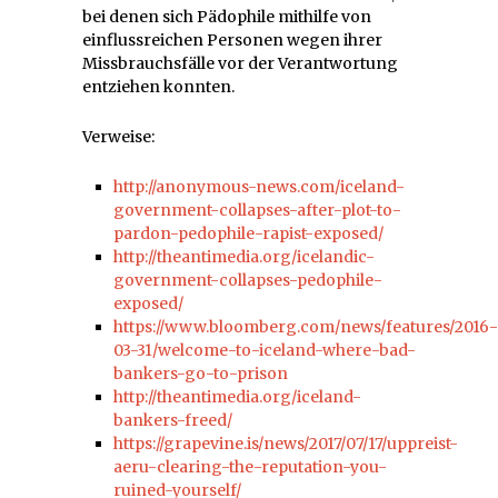
bei denen sich Pädophile mithilfe von
einflussreichen Personen wegen ihrer
Missbrauchsfälle vor der Verantwortung
entziehen konnten.
Verweise:
http://anonymous-news.com/iceland-
government-collapses-after-plot-to-
pardon-pedophile-rapist-exposed/
http://theantimedia.org/icelandic-
government-collapses-pedophile-
exposed/
https://www.bloomberg.com/news/features/2016-
03-31/welcome-to-iceland-where-bad-
bankers-go-to-prison
http://theantimedia.org/iceland-
bankers-freed/
https://grapevine.is/news/2017/07/17/uppreist-
aeru-clearing-the-reputation-you-
ruined-yourself/