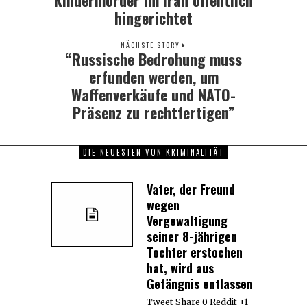
post:
hingerichtet
NÄCHSTE STORY
“Russische Bedrohung muss
Next
post:
erfunden werden, um
Waffenverkäufe und NATO-
Präsenz zu rechtfertigen”
DIE NEUESTEN VON KRIMINALITÄT
Vater, der Freund
wegen
Vergewaltigung
seiner 8-jährigen
Tochter erstochen
hat, wird aus
Gefängnis entlassen
Tweet Share 0 Reddit +1