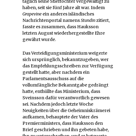
täglich seine Stieftochter vergewaltigt zu
haben, seit sie fünf Jahre alt war. Indem
Grapevine
ein anderes isländisches
Nachrichtenportal namens
Stundin
zitiert,
fasste es zusammen, dass Hauksson
letzten August wiederhergestellte Ehre
gewährt wurde.
Das Verteidigungsministerium weigerte
sich ursprünglich, bekanntzugeben, wer
das Empfehlungsschreiben zur Verfügung
gestellt hatte, aber nachdem ein
Parlamentsausschuss auf die
vollumfängliche Bekanntgabe gedrängt
hatte, enthüllte das Ministerium, dass
Sveinsson dafür verantwortlich gewesen
sei. Nachdem jedoch letzte Woche
Neuigkeiten über die Geheimniskrämerei
aufkamen, behauptete der Vater des
Premierministers, dass Hauksson den
Brief geschrieben und ihn gebeten habe,
ihn zu unterschreiben, und er beteuerte