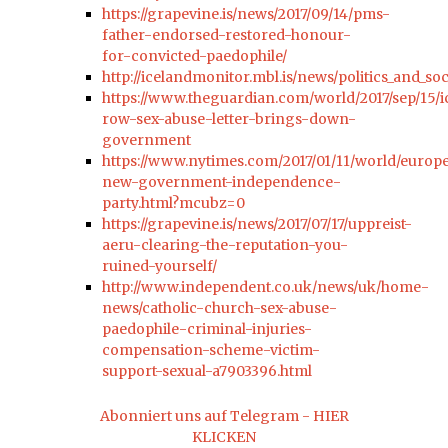
https://grapevine.is/news/2017/09/14/pms-
father-endorsed-restored-honour-
for-convicted-paedophile/
http://icelandmonitor.mbl.is/news/politics_and_so
https://www.theguardian.com/world/2017/sep/15/i
row-sex-abuse-letter-brings-down-
government
https://www.nytimes.com/2017/01/11/world/europe
new-government-independence-
party.html?mcubz=0
https://grapevine.is/news/2017/07/17/uppreist-
aeru-clearing-the-reputation-you-
ruined-yourself/
http://www.independent.co.uk/news/uk/home-
news/catholic-church-sex-abuse-
paedophile-criminal-injuries-
compensation-scheme-victim-
support-sexual-a7903396.html
Abonniert uns auf Telegram - HIER
KLICKEN