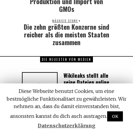
Produktion und Import von
GMOs
NÄCHSTE STORY
Die zehn größten Konzerne sind
Next
post:
reicher als die meisten Staaten
zusammen
DIE NEUESTEN VON MEDIEN
Wikileaks stellt alle
seine Dateien online
– Hillary Emails |
Diese Webseite benutzt Cookies, um eine
PedoPodesta |
bestmögliche Funktionalitaet zu gewährleisten. Wir
Bilderberg |WHO
nehmen an, dass du damit einverstanden bist,
Pandemie | FBI
Scharfschützen Las
ansonsten kannst du dich auch austragen.
OK
Vegas Schießerei | &
Datenschutzerklärung
MEHR