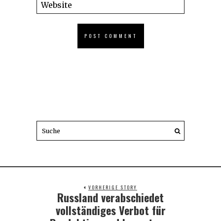
VORHERIGE STORY
Russland verabschiedet
Previous
post:
vollständiges Verbot für