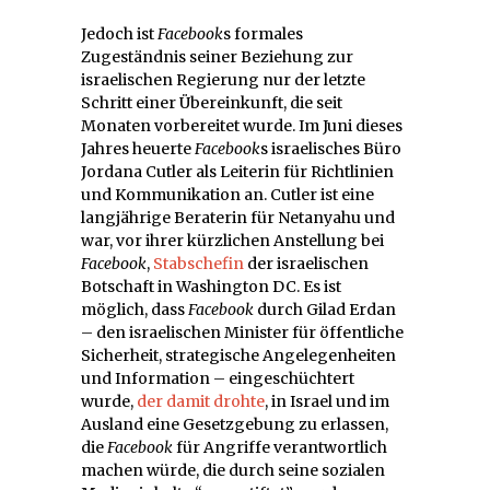
Jedoch ist
Facebook
s formales
Zugeständnis seiner Beziehung zur
israelischen Regierung nur der letzte
Schritt einer Übereinkunft, die seit
Monaten vorbereitet wurde. Im Juni dieses
Jahres heuerte
Facebook
s israelisches Büro
Jordana Cutler als Leiterin für Richtlinien
und Kommunikation an. Cutler ist eine
langjährige Beraterin für Netanyahu und
war, vor ihrer kürzlichen Anstellung bei
Facebook
,
Stabschefin
der israelischen
Botschaft in Washington DC. Es ist
möglich, dass
Facebook
durch Gilad Erdan
– den israelischen Minister für öffentliche
Sicherheit, strategische Angelegenheiten
und Information – eingeschüchtert
wurde,
der damit drohte
, in Israel und im
Ausland eine Gesetzgebung zu erlassen,
die
Facebook
für Angriffe verantwortlich
machen würde, die durch seine sozialen