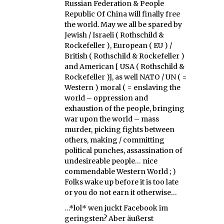
Russian Federation & People
Republic Of China will finally free
the world. May we all be spared by
Jewish / Israeli ( Rothschild &
Rockefeller ), European ( EU ) /
British ( Rothschild & Rockefeller )
and American [ USA ( Rothschild &
Rockefeller )], as well NATO / UN ( =
Western ) moral ( = enslaving the
world – oppression and
exhaustion of the people, bringing
war upon the world – mass
murder, picking fights between
others, making / committing
political punches, assassination of
undesireable people… nice
commendable Western World ; )
Folks wake up before it is too late
or you do not earn it otherwise…
…*lol* wen juckt Facebook im
geringsten? Aber äußerst