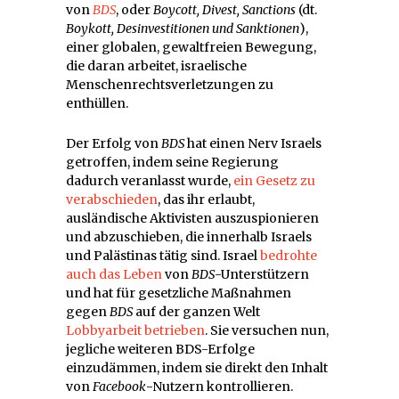
von
BDS
, oder
Boycott, Divest, Sanctions
(dt.
Boykott, Desinvestitionen und Sanktionen
),
einer globalen, gewaltfreien Bewegung,
die daran arbeitet, israelische
Menschenrechtsverletzungen zu
enthüllen.
Der Erfolg von
BDS
hat einen Nerv Israels
getroffen, indem seine Regierung
dadurch veranlasst wurde,
ein Gesetz zu
verabschieden
, das ihr erlaubt,
ausländische Aktivisten auszuspionieren
und abzuschieben, die innerhalb Israels
und Palästinas tätig sind. Israel
bedrohte
auch das Leben
von
BDS
-Unterstützern
und hat für gesetzliche Maßnahmen
gegen
BDS
auf der ganzen Welt
Lobbyarbeit betrieben
. Sie versuchen nun,
jegliche weiteren BDS-Erfolge
einzudämmen, indem sie direkt den Inhalt
von
Facebook
-Nutzern kontrollieren.