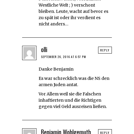
Westliche Welt ; ) verschont
bleiben. Leute, wacht auf bevor es
zu spät ist oder ihr verdient es
nicht anders…
olli
REPLY
SEPTEMBER 26, 2016 AT 6:57 PM
Danke Benjamin
Es war schrecklich was die NS den
armen Juden antat.
Vor Allem weil sie die Falschen
inhaftierten und die Richtigen
gegen viel Geld ausreisen ließen.
Benjamin Wohlgemuth
REPLY