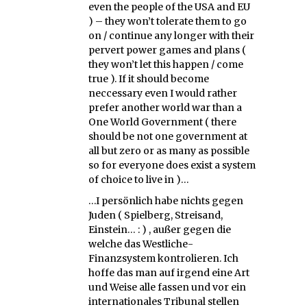
even the people of the USA and EU
) – they won’t tolerate them to go
on / continue any longer with their
pervert power games and plans (
they won’t let this happen / come
true ). If it should become
neccessary even I would rather
prefer another world war than a
One World Government ( there
should be not one government at
all but zero or as many as possible
so for everyone does exist a system
of choice to live in )…
…I persönlich habe nichts gegen
Juden ( Spielberg, Streisand,
Einstein… : ) , außer gegen die
welche das Westliche-
Finanzsystem kontrolieren. Ich
hoffe das man auf irgend eine Art
und Weise alle fassen und vor ein
internationales Tribunal stellen