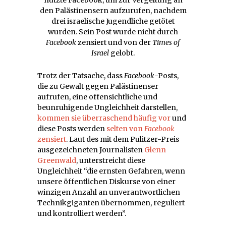
nutzte Facebook, um zur Vergeltung an
den Palästinensern aufzurufen, nachdem
drei israelische Jugendliche getötet
wurden. Sein Post wurde nicht durch
Facebook
zensiert und von der
Times of
Israel
gelobt.
Trotz der Tatsache, dass
Facebook
-Posts,
die zu Gewalt gegen Palästinenser
aufrufen, eine offensichtliche und
beunruhigende Ungleichheit darstellen,
kommen sie überraschend häufig vor
und
diese Posts werden
selten von
Facebook
zensiert
. Laut des mit dem Pulitzer-Preis
ausgezeichneten Journalisten
Glenn
Greenwald
, unterstreicht diese
Ungleichheit “die ernsten Gefahren, wenn
unsere öffentlichen Diskurse von einer
winzigen Anzahl an unverantwortlichen
Technikgiganten übernommen, reguliert
und kontrolliert werden”.