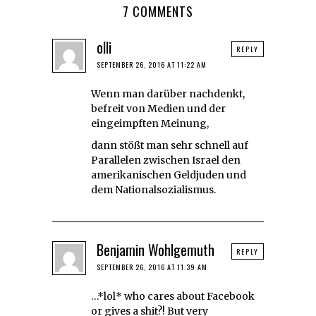
7 COMMENTS
olli
REPLY
SEPTEMBER 26, 2016 AT 11:22 AM
Wenn man darüber nachdenkt,
befreit von Medien und der
eingeimpften Meinung,
dann stößt man sehr schnell auf
Parallelen zwischen Israel den
amerikanischen Geldjuden und
dem Nationalsozialismus.
Benjamin Wohlgemuth
REPLY
SEPTEMBER 26, 2016 AT 11:39 AM
…*lol* who cares about Facebook
or gives a shit?! But very