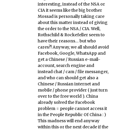
interesting, instead of the NSA or
CIA it seems like the big brother
Mossad is personally taking care
about this matter instead of giving
the order to the NSA / CIA. Well,
Rothschild & Rockefeller seem to
have their reasons… but who
cares?! Anyway, we all should avoid
Facebook, Google, WhatsApp and
get a Chinese / Russian e-mail-
account, search engine and
instead chat / cam / file messanger,
and who can should get also a
Chinese / Russian internet and
mobile / phone provider ( just turn
over to the free world ). China
already solved the Facebook
problem = people cannot access it
in the People Republic Of China : )
This madness will end anyway
within this or the next decade if the