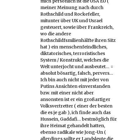
mich persönlich ist die USA EU (
meiner Meinung nach durch
Rothschild und Rockefeller,
mitunter über UK und Usrael
gesteuert, sowie über Frankreich,
wo die andere
Rothschildfsmilienhälfte ihren Sitz
hat ) ein menschenfeindliches,
diktatorisches, terroristisches
System / Konstrukt, welches die
Welt unterjocht und ausbeutet… =
absolut bösartig, falsch, pervers…
Ich bin auch nicht mit jeder von
Putins Ansichten einverstanden
bzw. mit einer nicht aber
ansonsten ist er ein großartiger
Volksvertretter ( einer der besten
die es je gab ), ich finde auch das
Hussein, Gaddafi… bestmöglich für
ihre Heimat gehandelt hatten,
ebenso radikale wie Jong-Un (
allerdings sollte er Landsleute die