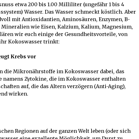
uss etwa 200 bis 1.00 Milliliter (ungefähr 1 bis 4
system) Wasser. Das Wasser schmeckt köstlich. Aber
ndvoll mit Antioxidantien, Aminosäuren, Enzymen, B-
 Mineralien wie Eisen, Kalzium, Kalium, Magnesium,
ären wir euch einige der Gesundheitsvorteile, von
ihr Kokoswasser trinkt:
ugt Krebs vor
n die Mikronährstoffe im Kokoswasser dabei, das
 namens Zytokine, die im Kokoswasser enthalten
haften auf, die das Altern verzögern (Anti-Aging),
nd wirken.
pischen Regionen auf der ganzen Welt leben (oder sich
oswasser eine exzellente Möglichkeit, um Durst zu