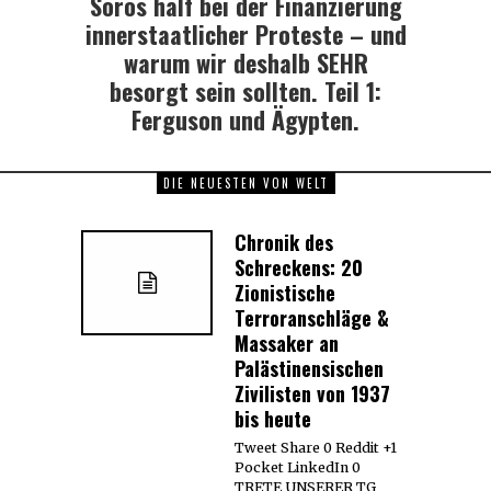
Soros half bei der Finanzierung
Next
post:
innerstaatlicher Proteste – und
warum wir deshalb SEHR
besorgt sein sollten. Teil 1:
Ferguson und Ägypten.
DIE NEUESTEN VON WELT
Chronik des
Schreckens: 20
Zionistische
Terroranschläge &
Massaker an
Palästinensischen
Zivilisten von 1937
bis heute
Tweet Share 0 Reddit +1
Pocket LinkedIn 0
TRETE UNSERER TG