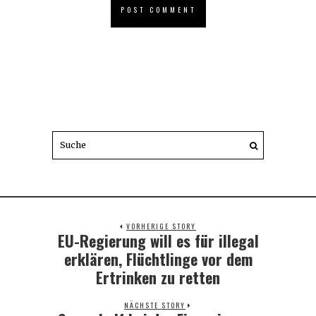
VORHERIGE STORY
EU-Regierung will es für illegal
Previous
post:
erklären, Flüchtlinge vor dem
Ertrinken zu retten
NÄCHSTE STORY